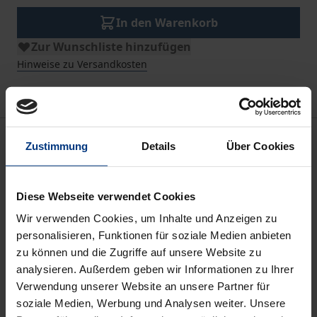
In den Warenkorb
Zur Wunschliste hinzufügen
Hinweise zu Versandkosten
Beschreibung
Zustimmung
Details
Über Cookies
Die Verlagerung ästhetisch-produktiver Tätigkeiten
Diese Webseite verwendet Cookies
von Heranwachsenden in virtuelle Räume im Web
2.0 verdeutlicht, dass sich seit einigen Jahren
Wir verwenden Cookies, um Inhalte und Anzeigen zu
personalisieren, Funktionen für soziale Medien anbieten
ästhetische Sozialisations- und
zu können und die Zugriffe auf unsere Website zu
Kommunikationsprozesse zunehmend der
analysieren. Außerdem geben wir Informationen zu Ihrer
Aufmerksamkeit und der Kontrolle von Eltern und
Verwendung unserer Website an unsere Partner für
Erziehenden entziehen. Es handelt sich bei diesen
soziale Medien, Werbung und Analysen weiter. Unsere