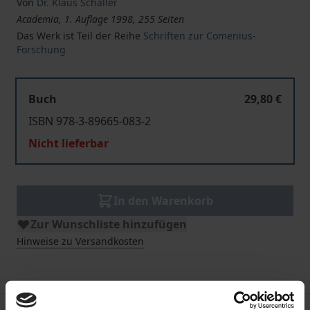
Von
Dr. Klaus Schaller
Academia, 1. Auflage 1998, 255 Seiten
Das Werk ist Teil der Reihe
Schriften zur Comenius-
Forschung
Buch
29,80 €
ISBN 978-3-89665-083-2
Nicht lieferbar
In den Warenkorb
Zur Wunschliste hinzufügen
Hinweise zu Versandkosten