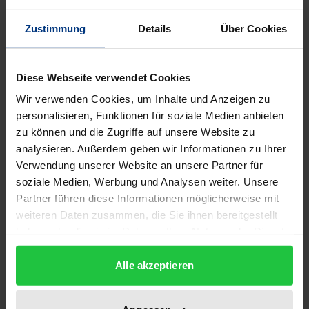
Beschreibung
Zustimmung
Details
Über Cookies
Das spannungsgeladene Verhältnis von Comenius
und Descartes ist der Ausgang der hier erstmals
Diese Webseite verwendet Cookies
veröffentlichten Dissertation von Klaus Schaller
Wir verwenden Cookies, um Inhalte und Anzeigen zu
(1955). Bedenken gegenüber der Subjektzentrierung
personalisieren, Funktionen für soziale Medien anbieten
der Erkenntnis finden ihren Ausdruck in einer
zu können und die Zugriffe auf unsere Website zu
besonderen Hellsichtigkeit des Autors gegenüber
analysieren. Außerdem geben wir Informationen zu Ihrer
dem christlichen Asubjektivismus von Comenius.
Verwendung unserer Website an unsere Partner für
Schaller übernimmt die Skepsis gegenüber der
soziale Medien, Werbung und Analysen weiter. Unsere
Dominanz neuzeitlichen mathematisch orientierten
Partner führen diese Informationen möglicherweise mit
weiteren Daten zusammen, die Sie ihnen bereitgestellt
Wissens und gegenüber den Allmachtsphantasien
haben oder die sie im Rahmen Ihrer Nutzung der Dienste
moderner Subjektivität und steht somit von Anfang
gesammelt haben.
an nicht in der Gefahr, Comenius als 'Modernen
Alle akzeptieren
wider Willen' zu vereinnahmen. Wir lernen Comenius
als einen (Ver)Zweifler an den Engführungen