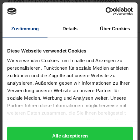
Kündigung 6 Wochen zum Kalenderjahresende
Hinweise zu Versandkosten
Zustimmung
Details
Über Cookies
Beschreibung
Diese Webseite verwendet Cookies
Die
Zeitschrift für Umweltrecht – ZUR
kombiniert
Wir verwenden Cookies, um Inhalte und Anzeigen zu
größtmögliche Aktualität, zuverlässige
personalisieren, Funktionen für soziale Medien anbieten
zu können und die Zugriffe auf unsere Website zu
Berichterstattung über die wesentlichen
analysieren. Außerdem geben wir Informationen zu Ihrer
Entwicklungen des Rechtsgebiets und
Verwendung unserer Website an unsere Partner für
wissenschaftliche Gründlichkeit; sie festigt damit
soziale Medien, Werbung und Analysen weiter. Unsere
ihren Ruf und ihren Anspruch als führende
Partner führen diese Informationen möglicherweise mit
Umweltrechtszeitschrift des Landes. Die
ZUR
bietet:
weiteren Daten zusammen, die Sie ihnen bereitgestellt
- Engagierte Beiträge zur gesamten Vielfalt
haben oder die sie im Rahmen Ihrer Nutzung der Dienste
gesammelt haben.
umweltrechtlicher Entwicklungen.
Alle akzeptieren
- Ausgewählte kommentierte Entscheidungen mit