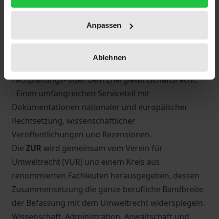
Hinweisen auf Konsequenzen für die Praxis.
- Ausführliche Informationen über Einwirkungen
Anpassen
durch das europäische und das internationale Recht
und den vielfältigen Verzahnungen mit anderen
Ablehnen
Fachrechten, wie dem Bauleitplanungs-, dem
Fachplanungs- oder dem Energiewirtschaftsrecht.
- Einen umfangreichen Serviceteil mit
Dokumentationen nationaler und europäischer
Rechtsetzung, wissenschaftlicher
Veröffentlichungen und Rezensionen.
Die
ZUR
wird gemeinsam vom Verein für
Umweltrecht (VUR) und einem Kreis aus
renommierten Fachleuten herausgegeben, dessen
Zusammensetzung die ganze berufliche Bandbreite
der Befassung mit dem Umweltrecht widerspiegeln.
Wissenschaft, Administration, Anwaltschaft und