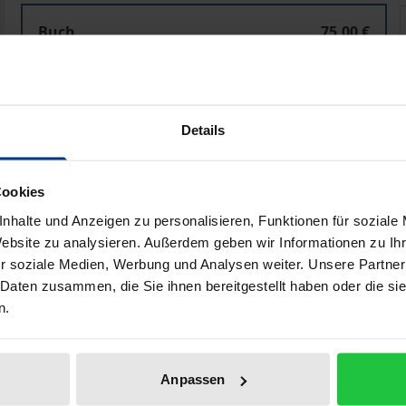
Zwischen Bindung und Abnabelung
Buch
75,00 €
ISBN 978-3-89913-956-3
Lieferbar
Details
Preisangaben inkl. MwSt. Abhängig von der Lieferadresse kann
Cookies
In den Warenkorb
Zur Wunschliste hinzufü
nhalte und Anzeigen zu personalisieren, Funktionen für soziale
Hinweise zu Versandkosten
Website zu analysieren. Außerdem geben wir Informationen zu I
r soziale Medien, Werbung und Analysen weiter. Unsere Partner
 Daten zusammen, die Sie ihnen bereitgestellt haben oder die s
n.
Bibliografische Angaben
Anpassen
ng der 2010 an der Philosophisch-Historischen Fakultät der