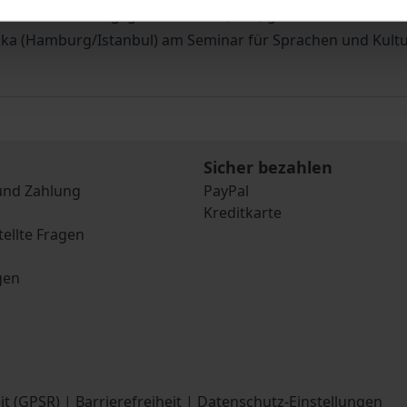
Deutschen Forschungsgemeinschaft (DFG) gefördertes Forsch
otika (Hamburg/Istanbul) am Seminar für Sprachen und Kult
Sicher bezahlen
und Zahlung
PayPal
Kreditkarte
tellte Fragen
gen
it (GPSR)
|
Barrierefreiheit
|
Datenschutz-Einstellungen