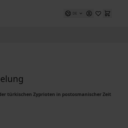
DE
belung
er türkischen Zyprioten in postosmanischer Zeit