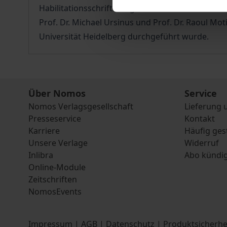
Habilitationsschrift. Sie geht auf ein von der 
Prof. Dr. Michael Ursinus und Prof. Dr. Raoul M
Universität Heidelberg durchgeführt wurde.
Über Nomos
Service
Nomos Verlagsgesellschaft
Lieferung 
Presseservice
Kontakt
Karriere
Häufig ges
Unsere Verlage
Widerruf
Inlibra
Abo kündi
Online-Module
Zeitschriften
NomosEvents
Impressum
|
AGB
|
Datenschutz
|
Produktsicherhe