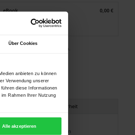
Zwischen Bindung und Abnabelung
eBook
0,00 €
ISBN 978-3-95650-672-7
Lieferbar
Über Cookies
 die MwSt. an der Kasse variieren.
gen
 Medien anbieten zu können
hrer Verwendung unserer
 führen diese Informationen
ie im Rahmen Ihrer Nutzung
Produktsicherheit
Alle akzeptieren
 Universität Bern eingereichten