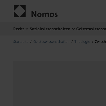
Zum Inhalt springen
Recht
Sozialwissenschaften
Geisteswissens
Startseite
/
Geisteswissenschaften
/
Theologie
/
Zwisc