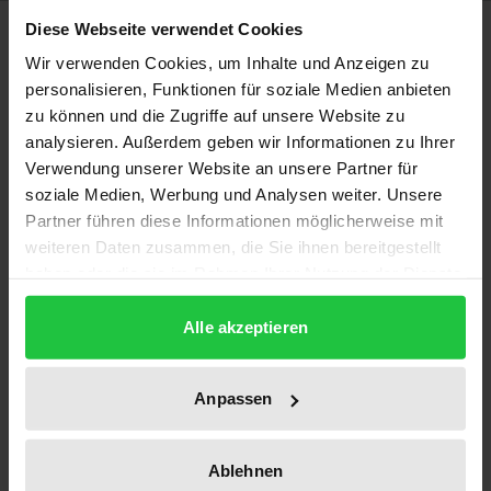
Beschreibung
Diese Webseite verwendet Cookies
Wir verwenden Cookies, um Inhalte und Anzeigen zu
personalisieren, Funktionen für soziale Medien anbieten
Die Jugend ist unruhig in Frankreich und
zu können und die Zugriffe auf unsere Website zu
Deutschland: Gewaltbereitschaft, Frust,
analysieren. Außerdem geben wir Informationen zu Ihrer
Ausbildungsdruck, Mal du siècle,
Verwendung unserer Website an unsere Partner für
Politikverdrossenheit und Zukunftsangst
soziale Medien, Werbung und Analysen weiter. Unsere
bestimmen die gegenwärtige Lage. Die Jugend- und
Partner führen diese Informationen möglicherweise mit
Bildungspolitik reagiert darauf mit Aktivismus.
weiteren Daten zusammen, die Sie ihnen bereitgestellt
haben oder die sie im Rahmen Ihrer Nutzung der Dienste
Kurioserweise werden solche Phänomene in Europa
gesammelt haben.
immer noch fast ausschließlich national betrachtet.
Alle akzeptieren
Das binationale Deutsch-Französische Jugendwerk
hat deshalb in einem Kongreß in Lyon deutsche und
Anpassen
französische Jugendliche, Fachleute der
Bildungsarbeit, des Arbeitsmarkts und der
Bevölkerungsforschung zusammengeführt, um die
Ablehnen