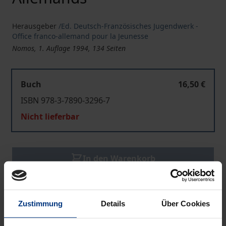
Herausgeber
/Ed. Deutsch-Französisches Jugendwerk -
Office franco-allemand pour la Jeunesse
Nomos, 1. Auflage 1994, 134 Seiten
Buch
16,50 €
ISBN 978-3-7890-3296-7
Nicht lieferbar
In den Warenkorb
Zur Wunschliste hinzufügen
Hinweise zu Versandkosten
Zustimmung
Details
Über Cookies