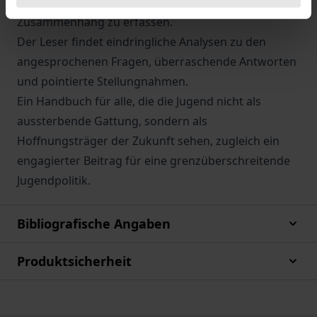
Situation in ihrem grenzüberschreitenden
Zusammenhang zu erfassen.
Der Leser findet eindringliche Analysen zu den
angesprochenen Fragen, überraschende Antworten
und pointierte Stellungnahmen.
Ein Handbuch für alle, die die Jugend nicht als
aussterbende Gattung, sondern als
Hoffnungsträger der Zukunft sehen, zugleich ein
engagierter Beitrag für eine grenzüberschreitende
Jugendpolitik.
Bibliografische Angaben
Produktsicherheit