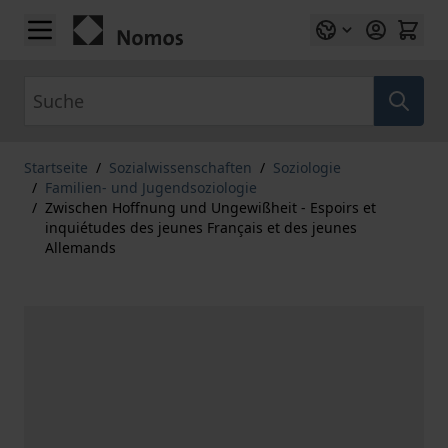
Zum Inhalt springen
Suche
Startseite
/
Sozialwissenschaften
/
Soziologie
/
Familien- und Jugendsoziologie
/
Zwischen Hoffnung und Ungewißheit - Espoirs et
inquiétudes des jeunes Français et des jeunes
Allemands