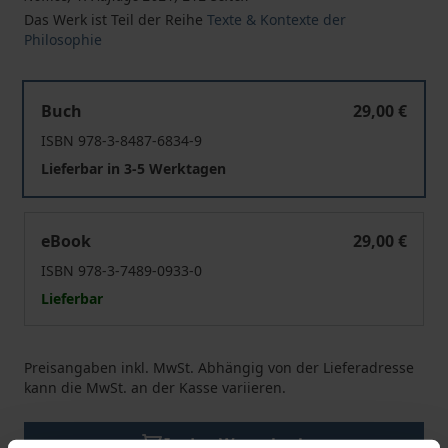
Das Werk ist Teil der Reihe
Texte & Kontexte der
Philosophie
Zwischen Phänomenologie und Psychoanalyse
Buch
29,00 €
ISBN 978-3-8487-6834-9
Lieferbar in 3-5 Werktagen
Zwischen Phänomenologie und Psychoanalyse
eBook
29,00 €
ISBN 978-3-7489-0933-0
Lieferbar
Preisangaben inkl. MwSt. Abhängig von der Lieferadresse
kann die MwSt. an der Kasse variieren.
In den Warenkorb