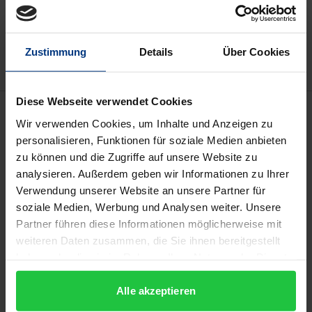
Zur Wunschliste hinzufügen
Hinweise zu Versandkosten
Zustimmung
Details
Über Cookies
Diese Webseite verwendet Cookies
Beschreibung
Wir verwenden Cookies, um Inhalte und Anzeigen zu
personalisieren, Funktionen für soziale Medien anbieten
Angesichts zahlreicher befremdlicher Phänomene,
zu können und die Zugriffe auf unsere Website zu
mit denen wir es alltäglich zu tun bekommen und
analysieren. Außerdem geben wir Informationen zu Ihrer
ebenso befremdlichen Weisen des Umgangs damit,
Verwendung unserer Website an unsere Partner für
soziale Medien, Werbung und Analysen weiter. Unsere
stellt sich immer wieder neu die Frage, wie wir
Partner führen diese Informationen möglicherweise mit
diesen gut begegnen können. Bernhard Waldenfels
weiteren Daten zusammen, die Sie ihnen bereitgestellt
legt in seinem neuesten Buch eindringlich dar, dass
haben oder die sie im Rahmen Ihrer Nutzung der Dienste
es nicht reicht, die Andersartigkeit des Anderen zu
gesammelt haben.
„behandeln“, wenn wir dabei Fremdes in uns selbst
Alle akzeptieren
außer Acht lassen. Er plädiert für eine Responsivität,