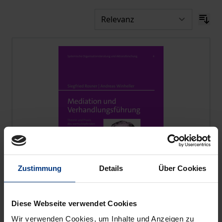
Zustimmung
Details
Über Cookies
Diese Webseite verwendet Cookies
Der Preis dieses Titels richtet sich nach der gewählt
Mediation und Verhandlungsführung
Wir verwenden Cookies, um Inhalte und Anzeigen zu