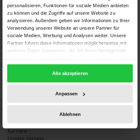
Hampp, 2. Auflage 2022
personalisieren, Funktionen für soziale Medien anbieten
44,00 €
zu können und die Zugriffe auf unsere Website zu
analysieren. Außerdem geben wir Informationen zu Ihrer
inkl. MwSt.
Verwendung unserer Website an unsere Partner für
soziale Medien, Werbung und Analysen weiter. Unsere
Zur Auswahl
Partner führen diese Informationen möglicherweise mit
weiteren Daten zusammen, die Sie ihnen bereitgestellt
haben oder die sie im Rahmen Ihrer Nutzung der Dienste
gesammelt haben.
1
Artikel
Zeige
Alle akzeptieren
Anpassen
Über Nomos
Ablehnen
Nomos Verlagsgesellschaft
Presseservice
Karriere
Unsere Verlage