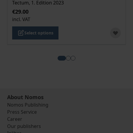
Tectum, 1. Edition 2023
€29.00
incl. VAT
Select options
View more about Integration von
View more about Neuropsych
View more about Schamani
About Nomos
Nomos Publishing
Press Service
Career
Our publishers