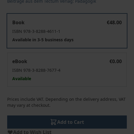
Beiträge aus dem Tectum Verlag: Pädagogik
Geduld als Ressource
Book
€48.00
ISBN 978-3-8288-4611-1
Available in 3-5 business days
Geduld als Ressource
eBook
€0.00
ISBN 978-3-8288-7677-4
Available
Prices include VAT. Depending on the delivery address, VAT
may vary at checkout.
Add to Cart
Add to Wish List