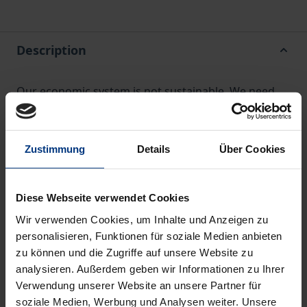
Description
Our economic system is not sustainable. We need
change. This change is already underway.
Thousands of initiatives worldwide are part of it.
This book is about the power of transformation. It
Zustimmung
Details
Über Cookies
raises fundamental questions. What kind of society
do we want to live in? What really matters in life?
Diese Webseite verwendet Cookies
This book develops a positive vision for the future.
Wir verwenden Cookies, um Inhalte und Anzeigen zu
The book describes how to get off the hamster
personalisieren, Funktionen für soziale Medien anbieten
wheel. Instead of working more to buy stuff we do
zu können und die Zugriffe auf unsere Website zu
not need, we would spend less, work less and have
analysieren. Außerdem geben wir Informationen zu Ihrer
more time. We are more likely to feel happiness. And
Verwendung unserer Website an unsere Partner für
we will reduce our environmental impact.
soziale Medien, Werbung und Analysen weiter. Unsere