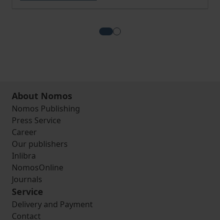
View more about Dekolonisatio
View more about Zur Geschic
About Nomos
Nomos Publishing
Press Service
Career
Our publishers
Inlibra
NomosOnline
Journals
Service
Delivery and Payment
Contact