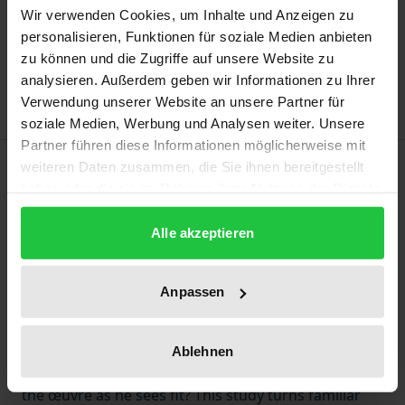
Wir verwenden Cookies, um Inhalte und Anzeigen zu
Add to Cart
personalisieren, Funktionen für soziale Medien anbieten
Add to Wish List
zu können und die Zugriffe auf unsere Website zu
Delivery cost notice
analysieren. Außerdem geben wir Informationen zu Ihrer
Verwendung unserer Website an unsere Partner für
soziale Medien, Werbung und Analysen weiter. Unsere
Partner führen diese Informationen möglicherweise mit
Description
weiteren Daten zusammen, die Sie ihnen bereitgestellt
haben oder die sie im Rahmen Ihrer Nutzung der Dienste
gesammelt haben.
According to the traditional view, copyright protects
Alle akzeptieren
the "intellectual bond" between the creator and the
work. Among other things, the creator must be
Anpassen
named as the author of a work, can protect it from
modi-fication and decide on its use. Does copyright
law also offer him the possibility to distance himself
Ablehnen
from a work or entire groups of works and to shape
the œuvre as he sees fit? This study turns familiar