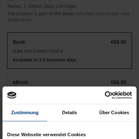
Nomos, 1. Edition 2022, 234 Pages
The product is part of the series
Schriften zum Kunst- und
Kulturrecht
Œuvreschutz durch Urheberrecht?
Book
€66.00
ISBN 978-3-8487-7308-4
Available in 3-5 business days
Œuvreschutz durch Urheberrecht?
eBook
€66.00
ISBN 978-3-7489-1322-1
Available
Zustimmung
Details
Über Cookies
Prices include VAT. Depending on the delivery address, VAT
may vary at checkout.
Diese Webseite verwendet Cookies