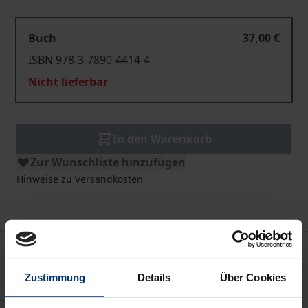
Buch
37,00 €
ISBN 978-3-7890-4414-4
Nicht lieferbar
In den Warenkorb
Zur Wunschliste hinzufügen
Hinweise zu Versandkosten
Beschreibung
Zustimmung
Details
Über Cookies
In den letzten Jahren stieg die Anzahl von