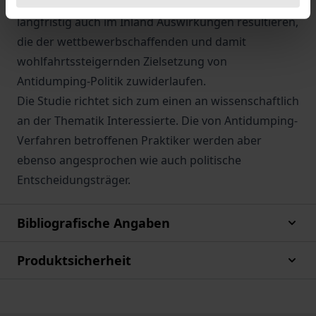
internationale Arbeitsteilung. Daraus können
langfristig auch im Inland Auswirkungen resultieren,
die der wettbewerbschaffenden und damit
wohlfahrtssteigernden Zielsetzung von
Antidumping-Politik zuwiderlaufen.
Die Studie richtet sich zum einen an wissenschaftlich
an der Thematik Interessierte. Die von Antidumping-
Verfahren betroffenen Praktiker werden aber
ebenso angesprochen wie auch politische
Entscheidungsträger.
Bibliografische Angaben
Produktsicherheit