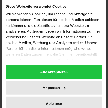
Antidumping-Verfahren weltweit dramatisch an. Die
Diese Webseite verwendet Cookies
Verfahren richten sich vermehrt gegen
Unternehmen aus ehemaligen Schwellenländern,
Wir verwenden Cookies, um Inhalte und Anzeigen zu
personalisieren, Funktionen für soziale Medien anbieten
die im internationalen Wettbewerb mittlerweile Fuß
zu können und die Zugriffe auf unsere Website zu
gefaßt haben.
analysieren. Außerdem geben wir Informationen zu Ihrer
Vor diesem Hintergrund zeigt die Autorin die
Verwendung unserer Website an unsere Partner für
ökonomische Brisanz des handelspolitischen
soziale Medien, Werbung und Analysen weiter. Unsere
Instruments Antidumping-Politik auf. Aufbauend auf
Partner führen diese Informationen möglicherweise mit
einer außenhandelstheoretischen Analyse zeigt sie
weiteren Daten zusammen, die Sie ihnen bereitgestellt
haben oder die sie im Rahmen Ihrer Nutzung der Dienste
am Beispiel der europäischen Antidumping-Politik,
gesammelt haben.
daß konstituierende wettbewerbspolitische
Alle akzeptieren
Grundsätze international zunehmend in den
Hintergrund gedrängt werden. Im Gegensatz zur
Anpassen
ökonomischen Rationalität behindert Antidumping-
Politik, die als handelspolitische Flankierung einer
aktiven Industriepolitik betrieben wird, die
Ablehnen