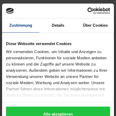
Der Preis dieses Titels richtet sich nach der gewählt
Der Schutz des Wettbewerbs und der
Arbeitnehmer durch Arbeits- und
Kartellrecht
Zustimmung
Details
Über Cookies
Nomos, 1. Auflage 2025
179,00 €
Diese Webseite verwendet Cookies
inkl. MwSt.
Wir verwenden Cookies, um Inhalte und Anzeigen zu
Zur Auswahl
personalisieren, Funktionen für soziale Medien anbieten
zu können und die Zugriffe auf unsere Website zu
analysieren. Außerdem geben wir Informationen zu Ihrer
Verwendung unserer Website an unsere Partner für
soziale Medien, Werbung und Analysen weiter. Unsere
Partner führen diese Informationen möglicherweise mit
weiteren Daten zusammen, die Sie ihnen bereitgestellt
haben oder die sie im Rahmen Ihrer Nutzung der Dienste
gesammelt haben.
Alle akzeptieren