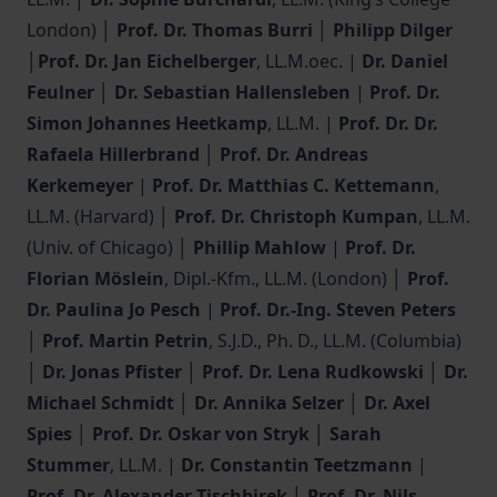
London) │
Prof. Dr. Thomas Burri
│
Philipp Dilger
│
Prof. Dr. Jan Eichelberger
, LL.M.oec. |
Dr. Daniel
Feulner
│
Dr. Sebastian Hallensleben
|
Prof. Dr.
Simon Johannes Heetkamp
, LL.M. |
Prof. Dr. Dr.
Rafaela Hillerbrand
│
Prof. Dr. Andreas
Kerkemeyer
|
Prof. Dr. Matthias C. Kettemann
,
LL.M. (Harvard) │
Prof. Dr. Christoph Kumpan
, LL.M.
(Univ. of Chicago) │
Phillip Mahlow
|
Prof. Dr.
Florian Möslein
, Dipl.-Kfm., LL.M. (London) │
Prof.
Dr. Paulina Jo Pesch
|
Prof. Dr.-Ing. Steven Peters
│
Prof. Martin Petrin
, S.J.D., Ph. D., LL.M. (Columbia)
│
Dr. Jonas Pfister
│
Prof. Dr. Lena Rudkowski
│
Dr.
Michael Schmidt
│
Dr. Annika Selzer
│
Dr. Axel
Spies
│
Prof. Dr. Oskar von Stryk
│
Sarah
Stummer
, LL.M. |
Dr. Constantin Teetzmann
|
Prof. Dr. Alexander Tischbirek
│
Prof. Dr. Nils