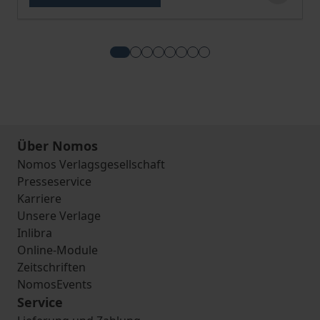
View more about StichwortKommentar K
View more about Product Complia
View more about KI-Recht intern
View more about Das neue Rech
View more about KI-Compli
View more about Produkt-
View more about Digital 
View more about Veror
Über Nomos
Nomos Verlagsgesellschaft
Presseservice
Karriere
Unsere Verlage
Inlibra
Online-Module
Zeitschriften
NomosEvents
Service