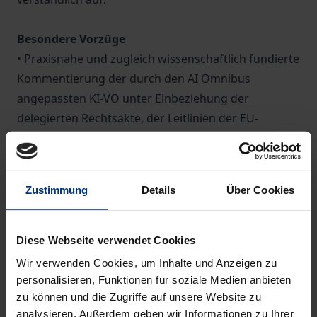
Besondere Vorzüge
• Praxisnahe und zugleich wissenschaftlich fundierte
Kommentierung der durch den AI Omnibus
angepassten KI-VO unter Einbeziehung der
delegierten Rechtsakte, der Leitlinien der EU-
Kommission, der Praxisleitfäden sowie der
Verwaltungspraxis des AI Office
• Weitere spezielle Kapitel, u.a. zu technischen,
Zustimmung
Details
Über Cookies
ethischen und philosophischen Grundlagen, zu den
mit der KI-VO verknüpften Standards, zu parallelen
Regelwerken, zur Verantwortung für KI – auch unter
Diese Webseite verwendet Cookies
Berücksichtigung der aktualisierten
Wir verwenden Cookies, um Inhalte und Anzeigen zu
Produkthaftungsrichtlinie – und zu
personalisieren, Funktionen für soziale Medien anbieten
datenschutzrechtlichen Aspekten
zu können und die Zugriffe auf unsere Website zu
analysieren. Außerdem geben wir Informationen zu Ihrer