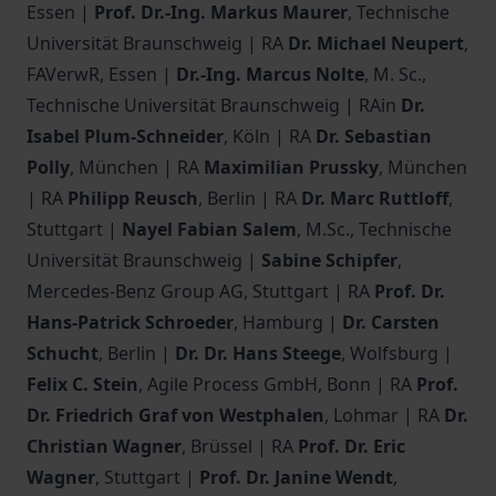
Essen |
Prof. Dr.-Ing. Markus Maurer
, Technische
Universität Braunschweig | RA
Dr. Michael Neupert
,
FAVerwR, Essen |
Dr.-Ing. Marcus Nolte
, M. Sc.,
Technische Universität Braunschweig | RAin
Dr.
Isabel Plum-Schneider
, Köln | RA
Dr. Sebastian
Polly
, München | RA
Maximilian Prussky
, München
| RA
Philipp Reusch
, Berlin | RA
Dr. Marc Ruttloff
,
Stuttgart |
Nayel Fabian Salem
, M.Sc., Technische
Universität Braunschweig |
Sabine Schipfer
,
Mercedes-Benz Group AG, Stuttgart | RA
Prof. Dr.
Hans-Patrick Schroeder
, Hamburg |
Dr. Carsten
Schucht
, Berlin |
Dr. Dr. Hans Steege
, Wolfsburg |
Felix C. Stein
, Agile Process GmbH, Bonn | RA
Prof.
Dr. Friedrich Graf von Westphalen
, Lohmar | RA
Dr.
Christian Wagner
, Brüssel | RA
Prof. Dr. Eric
Wagner
, Stuttgart |
Prof. Dr. Janine Wendt
,