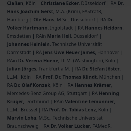
Claßen
, Köln |
Christiane Ecker
, Düsseldorf | RA
Dr.
Hans-Joachim Gerst
, M.A. (Krim), FAStrafR,
Hamburg |
Ole Hans
, M.Sc., Düsseldorf | RA
Dr.
Volker Hartmann
, Ingolstadt | RA
Hannes Heidorn
,
Emsdetten | RAin
Maria Heil
, Düsseldorf |
Johannes Heinlein
, Technische Universität
Darmstadt | RA
Jens-Uwe Heuer-James
, Hannover |
RAin
Dr. Verena Hoene
, LL.M. (Washington), Köln |
Julian Jörges
, Frankfurt a.M. | RA
Dr. Stefan Jöster
,
LL.M., Köln | RA
Prof. Dr. Thomas Klindt
, München |
RA
Dr. Olaf Konzak
, Köln | RA
Hannes Krämer
,
Mercedes-Benz Group AG, Stuttgart | RA
Henning
Krüger
, Dortmund | RAin
Valentine Lemonnier
,
LL.M., Brüssel | RA
Prof. Dr. Tobias Lenz
, Köln |
Marvin Loba
, M.Sc., Technische Universität
Braunschweig | RA
Dr. Volker Lücker
, FAMedR,