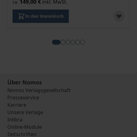
149,00 €
inkl. MwSt.
ca.
In den Warenkorb
View more about Verordnung über kün
View more about EU-Produktsic
View more about Die neue EU
View more about Das neue Re
View more about Produkt-
View more about Produ
Über Nomos
Nomos Verlagsgesellschaft
Presseservice
Karriere
Unsere Verlage
Inlibra
Online-Module
Zeitschriften