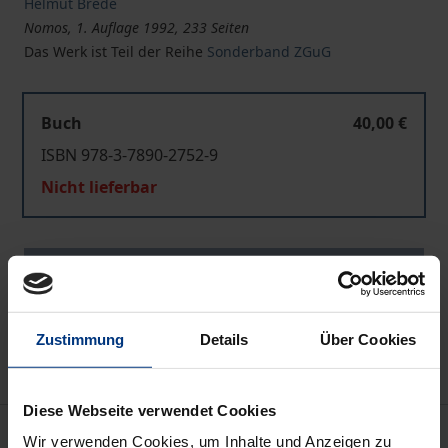
Helmut Brede
Nomos, 1. Auflage 1992, 233 Seiten
Das Werk ist Teil der Reihe
Sonderband ZGuG
Buch
40,00 €
ISBN 978-3-7890-2752-9
Nicht lieferbar
In den Warenkorb
Zur Wunschliste hinzufügen
Hinweise zu Versandkosten
Zustimmung
Details
Über Cookies
Diese Webseite verwendet Cookies
Beschreibung
Wir verwenden Cookies, um Inhalte und Anzeigen zu