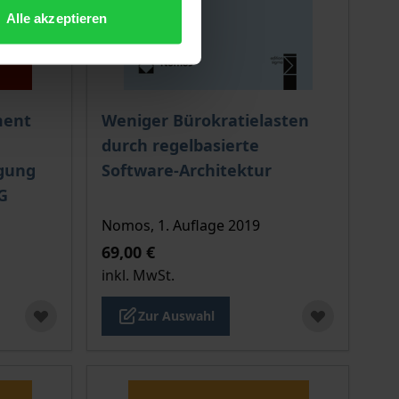
Alle akzeptieren
ion auf der Produktdetailseite
chtet sich nach der gewählten Produktoption auf der Produkt
Der Preis dieses Titels richtet sich nach de
ment
Weniger Bürokratielasten
durch regelbasierte
igung
Software-Architektur
G
Nomos, 1. Auflage 2019
69,00 €
inkl. MwSt.
Zur Auswahl