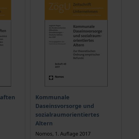
ion auf der Produktdetailseite
chtet sich nach der gewählten Produktoption auf der Produkt
aften
Kommunale
Daseinsvorsorge und
sozialraumorientiertes
Altern
Nomos, 1. Auflage 2017