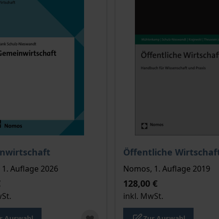
is dieses Titels richtet sich nach der gewählten Produktopt
Der Preis dieses Titels ri
e
nwirtschaft
Öffentliche Wirtschaf
1. Auflage 2026
Nomos, 1. Auflage 2019
€
128,00 €
wSt.
inkl. MwSt.
r Auswahl
Zur Auswahl