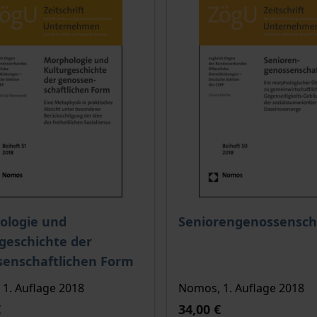
is dieses Titels richtet sich nach der gewählten Produktopt
Der Preis dieses Titels ri
ologie und
Seniorengenossensch
geschichte der
senschaftlichen Form
1. Auflage 2018
Nomos, 1. Auflage 2018
€
34,00 €