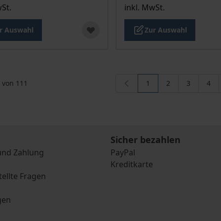
wSt.
inkl. MwSt.
r Auswahl
Zur Auswahl
von
111
1
2
3
4
Sie lesen gerade die S
Seite
Seite
Seit
Sicher bezahlen
und Zahlung
PayPal
Kreditkarte
tellte Fragen
gen