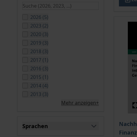
verfügbare Produkte
2026
(
5
)
verfügbare Produkte
2023
(
2
)
verfügbare Produkte
2020
(
3
)
verfügbare Produkte
2019
(
3
)
verfügbare Produkte
2018
(
3
)
verfügbare Produkte
2017
(
1
)
verfügbare Produkte
2016
(
3
)
verfügbare Produkte
2015
(
1
)
verfügbare Produkte
2014
(
4
)
verfügbare Produkte
2013
(
3
)
Mehr anzeigen+
Der Pre
Nachh
Sprachen
Finanz
filter