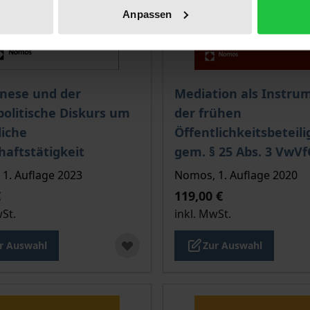
Anpassen
is dieses Titels richtet sich nach der gewählten Produktopt
Der Preis dieses Titels ri
nese und der
Mediation als Instru
politische Diskurs um
der frühen
liche
Öffentlichkeitsbeteil
haftstätigkeit
gem. § 25 Abs. 3 VwVf
1. Auflage 2023
Nomos, 1. Auflage 2020
€
119,00 €
wSt.
inkl. MwSt.
r Auswahl
Zur Auswahl