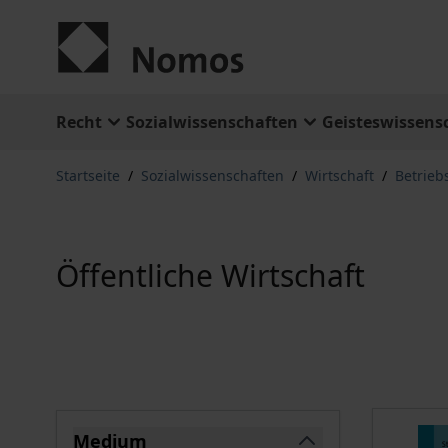
Zum Inhalt springen
Recht
Sozialwissenschaften
Geisteswissens
Startseite
/
Sozialwissenschaften
/
Wirtschaft
/
Betrieb
Öffentliche Wirtschaft
Springe zu Produktliste
Medium