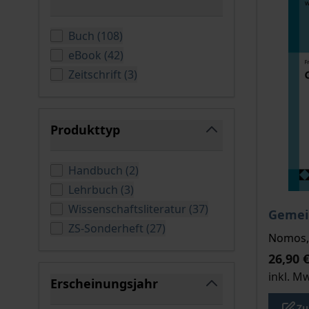
filter
verfügbare Produkte
Buch
(
108
)
verfügbare Produkte
eBook
(
42
)
verfügbare Produkte
Zeitschrift
(
3
)
Produkttyp
filter
verfügbare Produkte
Handbuch
(
2
)
verfügbare Produkte
Lehrbuch
(
3
)
Der Pre
verfügbare Produkt
Wissenschaftsliteratur
(
37
)
Gemei
verfügbare Produkte
ZS-Sonderheft
(
27
)
Nomos, 
26,90 
inkl. M
Erscheinungsjahr
filter
Zu