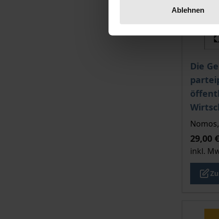
Ablehnen
Der Pre
Die Ge
partei
öffent
Wirtsc
Nomos, 
29,00 
inkl. M
Zu