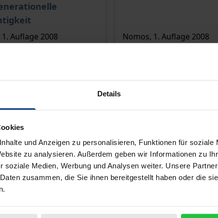
enerationelle
tigkeit
1. Auflage 2008
Nomos, 1. Auflage 2008
€
59,00 €
wSt.
inkl. MwSt.
r Auswahl
Zur Auswahl
Details
Cookies
nhalte und Anzeigen zu personalisieren, Funktionen für soziale
Website zu analysieren. Außerdem geben wir Informationen zu I
r soziale Medien, Werbung und Analysen weiter. Unsere Partner
 Daten zusammen, die Sie ihnen bereitgestellt haben oder die s
n.