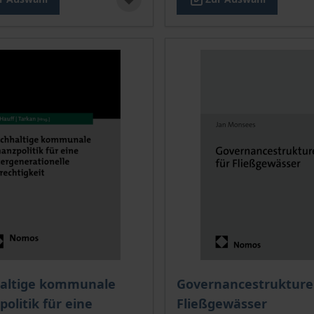
is dieses Titels richtet sich nach der gewählten Produktopt
Der Preis dieses Titels ri
altige kommunale
Governancestrukture
politik für eine
Fließgewässer