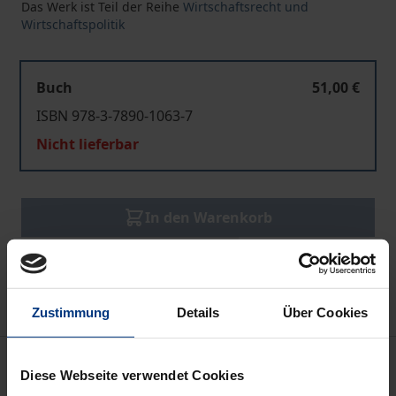
Das Werk ist Teil der Reihe
Wirtschaftsrecht und
Wirtschaftspolitik
Buch
51,00 €
ISBN 978-3-7890-1063-7
Nicht lieferbar
In den Warenkorb
Zur Wunschliste hinzufügen
Hinweise zu Versandkosten
Zustimmung
Details
Über Cookies
Bibliografische Angaben
Diese Webseite verwendet Cookies