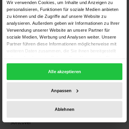
Wir verwenden Cookies, um Inhalte und Anzeigen zu
Auflage
personalisieren, Funktionen für soziale Medien anbieten
1
zu können und die Zugriffe auf unsere Website zu
analysieren. Außerdem geben wir Informationen zu Ihrer
ISBN
Verwendung unserer Website an unsere Partner für
978-3-7890-1063-7
soziale Medien, Werbung und Analysen weiter. Unsere
Partner führen diese Informationen möglicherweise mit
Erscheinungsdatum
weiteren Daten zusammen, die Sie ihnen bereitgestellt
haben oder die sie im Rahmen Ihrer Nutzung der Dienste
26.03.1985
gesammelt haben.
Alle akzeptieren
Erscheinungsjahr
1985
Anpassen
Verlag
Nomos
Ablehnen
Ausgabeart
Softcover