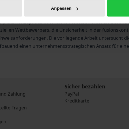
Anpassen
en Märkten treffen gleich mehrere Schwierigkeiten aufein
mplexe Konzept des potenziellen Wettbewerbs, die Besonder
iellen Wettbewerbers, die Unsicherheit in der fusionskontr
chweisanforderungen. Die vorliegende Arbeit untersucht d
fbauend einen unternehmensstrategischen Ansatz für eine r
Sicher bezahlen
und Zahlung
PayPal
Kreditkarte
tellte Fragen
gen