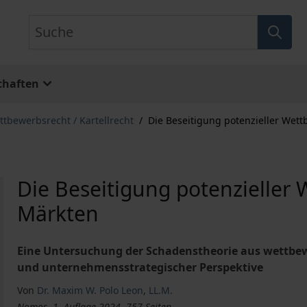
Suche
chaften
tbewerbsrecht / Kartellrecht
/
Die Beseitigung potenzieller Wett
Die Beseitigung potenzieller 
Märkten
Eine Untersuchung der Schadenstheorie aus wettbew
und unternehmensstrategischer Perspektive
Von
Dr. Maxim W. Polo Leon
,
LL.M.
Nomos, 1. Auflage 2024, 757 Seiten