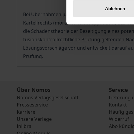
Ablehnen
Bei Übernahmen junger Unternehmen auf digital
Kartellrechts (more economic approach), das ko
die Schadenstheorie der Beseitigung eines potenz
fusionskontrollrechtliche Prüfung geltenden Na
Lösungsvorschläge vor und entwickelt darauf au
Prüfung.
Über Nomos
Service
Nomos Verlagsgesellschaft
Lieferung 
Presseservice
Kontakt
Karriere
Häufig ges
Unsere Verlage
Widerruf
Inlibra
Abo kündi
Online-Module