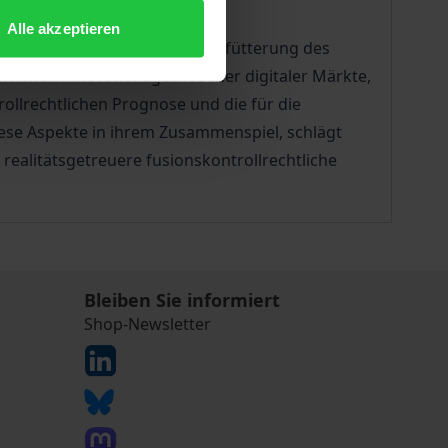
Alle akzeptieren
ander: die ökonomische Unterfütterung des
heiten innovationsgetriebener digitaler Märkte,
ollrechtlichen Prognose und die für die
iese Aspekte in ihrem Zusammenspiel, schlägt
ealitätsgetreuere fusionskontrollrechtliche
Bleiben Sie informiert
Shop-Newsletter