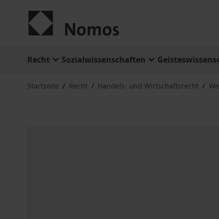
Zum Inhalt springen
Recht
Sozialwissenschaften
Geisteswissens
Startseite
/
Recht
/
Handels- und Wirtschaftsrecht
/
Wet