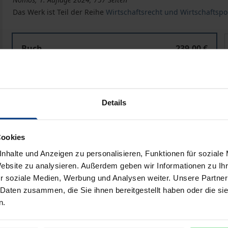
Das Werk ist Teil der Reihe
Wirtschaftsrecht und Wirtschaftspol
Die Beseitigung potenzieller Wettbewerber auf digital
Buch
239,00 €
ISBN 978-3-7560-2256-4
Lieferbar
Details
Preisangaben inkl. MwSt. Abhängig von der Lieferadresse kann
Cookies
In den Warenkorb
Zur Wunschliste hinzufü
nhalte und Anzeigen zu personalisieren, Funktionen für soziale
Hinweise zu Versandkosten
Website zu analysieren. Außerdem geben wir Informationen zu I
r soziale Medien, Werbung und Analysen weiter. Unsere Partner
 Daten zusammen, die Sie ihnen bereitgestellt haben oder die s
n.
liografische Angaben
Zusatzmaterial