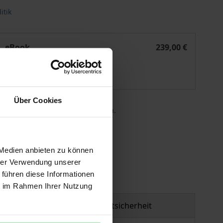
itik
en Märkten
Die Beseitigung potenzieller Wettbewerber auf digitalen M
eBook
239,00 €
ISBN 978-3-7489-4908-4
Lieferbar
Über Cookies
 die MwSt. an der Kasse variieren.
gen
 Medien anbieten zu können
hrer Verwendung unserer
 führen diese Informationen
ie im Rahmen Ihrer Nutzung
Produktsicherheit