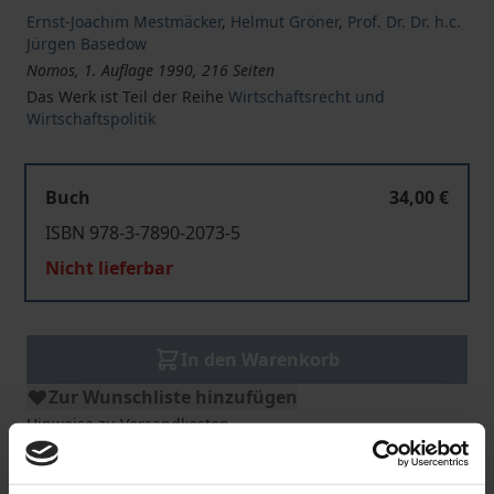
Ernst-Joachim Mestmäcker
,
Helmut Gröner
,
Prof. Dr. Dr. h.c.
Jürgen Basedow
Nomos, 1. Auflage 1990, 216 Seiten
Das Werk ist Teil der Reihe
Wirtschaftsrecht und
Wirtschaftspolitik
Buch
34,00 €
ISBN 978-3-7890-2073-5
Nicht lieferbar
In den Warenkorb
Zur Wunschliste hinzufügen
Hinweise zu Versandkosten