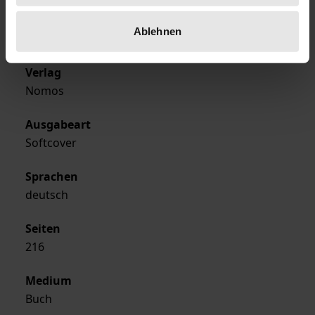
Erscheinungsjahr
Ablehnen
1990
Verlag
Nomos
Ausgabeart
Softcover
Sprachen
deutsch
Seiten
216
Medium
Buch