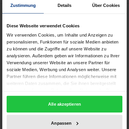
Zustimmung
Details
Über Cookies
Bibliografische Angaben
Diese Webseite verwendet Cookies
Auflage
Wir verwenden Cookies, um Inhalte und Anzeigen zu
1
personalisieren, Funktionen für soziale Medien anbieten
zu können und die Zugriffe auf unsere Website zu
ISBN
analysieren. Außerdem geben wir Informationen zu Ihrer
978-3-7890-2073-5
Verwendung unserer Website an unsere Partner für
soziale Medien, Werbung und Analysen weiter. Unsere
Untertitel
Partner führen diese Informationen möglicherweise mit
Beiträge zur gemeinschaftsrechtlichen und
weiteren Daten zusammen, die Sie ihnen bereitgestellt
ordnungspolitischen Diskussion von
haben oder die sie im Rahmen Ihrer Nutzung der Dienste
Marktordnungen, Common Carriage und
gesammelt haben.
Preistransparenz
Alle akzeptieren
Erscheinungsdatum
11.10.1990
Anpassen