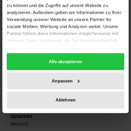
zu können und die Zugriffe auf unsere Website zu
ISBN
analysieren. Außerdem geben wir Informationen zu Ihrer
978-3-7890-1665-3
Verwendung unserer Website an unsere Partner für
soziale Medien, Werbung und Analysen weiter. Unsere
Erscheinungsdatum
Partner führen diese Informationen möglicherweise mit
29.11.1988
weiteren Daten zusammen, die Sie ihnen bereitgestellt
haben oder die sie im Rahmen Ihrer Nutzung der Dienste
Erscheinungsjahr
gesammelt haben.
1988
Alle akzeptieren
Verlag
Nomos
Anpassen
Ausgabeart
Ablehnen
Softcover
Sprachen
deutsch