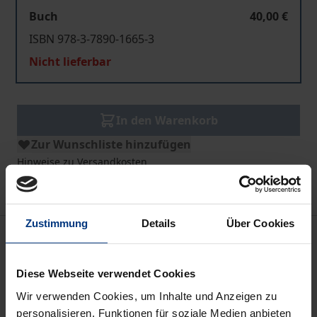
Buch
40,00 €
ISBN 978-3-7890-1665-3
Nicht lieferbar
In den Warenkorb
Zur Wunschliste hinzufügen
Hinweise zu Versandkosten
Zustimmung
Details
Über Cookies
Bibliografische Angaben
Diese Webseite verwendet Cookies
Auflage
Wir verwenden Cookies, um Inhalte und Anzeigen zu
1
personalisieren, Funktionen für soziale Medien anbieten