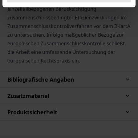
diskutierten Ansätze zur pauschalen und
einzelfallbezogenen Berücksichtigung
zusammenschlussbedingter Effizienzwirkungen im
Zusammenschlusskontrollverfahren vor dem BKartA
zu untersuchen. Infolge maßgeblicher Bezüge zur
europäischen Zusammenschlusskontrolle schließt
die Arbeit eine umfassende Untersuchung der
europäischen Rechtspraxis ein.
Bibliografische Angaben
Zusatzmaterial
Produktsicherheit