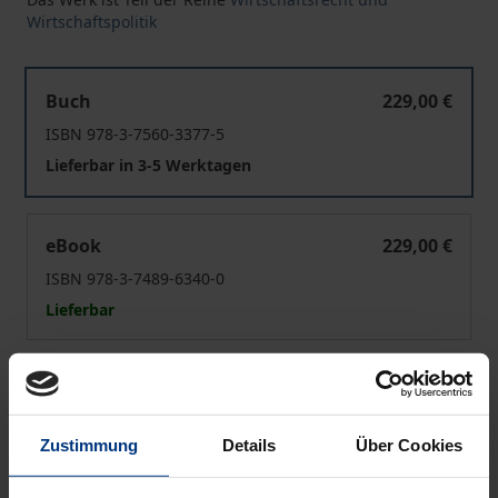
Wirtschaftspolitik
Effizienzvorteile in der Zusammenschlusskontrolle
Buch
229,00 €
ISBN 978-3-7560-3377-5
Lieferbar in 3-5 Werktagen
Effizienzvorteile in der Zusammenschlusskontrolle
eBook
229,00 €
ISBN 978-3-7489-6340-0
Lieferbar
Preisangaben inkl. MwSt. Abhängig von der Lieferadresse
kann die MwSt. an der Kasse variieren.
Zustimmung
Details
Über Cookies
In den Warenkorb