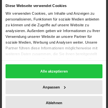
Zur Wunschliste hinzufügen
Diese Webseite verwendet Cookies
Hinweise zu Versandkosten
Wir verwenden Cookies, um Inhalte und Anzeigen zu
personalisieren, Funktionen für soziale Medien anbieten
zu können und die Zugriffe auf unsere Website zu
analysieren. Außerdem geben wir Informationen zu Ihrer
Beschreibung
Verwendung unserer Website an unsere Partner für
soziale Medien, Werbung und Analysen weiter. Unsere
Seit Übernahme des europäischen SIEC-Kriteriums
Partner führen diese Informationen möglicherweise mit
in die nationale Zusammenschlusskontrolle ist
weiteren Daten zusammen, die Sie ihnen bereitgestellt
haben oder die sie im Rahmen Ihrer Nutzung der Dienste
weiterhin nicht abschließend geklärt, inwiefern auch
gesammelt haben.
in der materiellen Prüfung nach § 36 Abs. 1 GWB
Alle akzeptieren
„verbraucherdienliche Effizienzvorteile“
entsprechend dem Ansatz der EU-Kommission
Anpassen
berücksichtigt werden können.
Der Autor nimmt diese Fragestellung zum Anlass,
umfassend die in Literatur und Rechtspraxis
Ablehnen