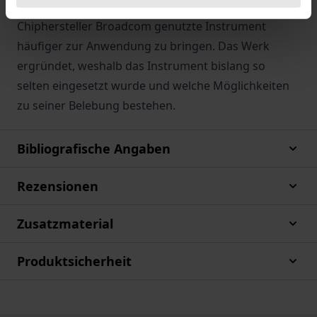
Art. 8 VO 1/2003 erstmals 2019 gegen den
Chiphersteller Broadcom genutzte Instrument
häufiger zur Anwendung zu bringen. Das Werk
ergründet, weshalb das Instrument bislang so
selten eingesetzt wurde und welche Möglichkeiten
zu seiner Belebung bestehen.
Bibliografische Angaben
Rezensionen
Zusatzmaterial
Produktsicherheit