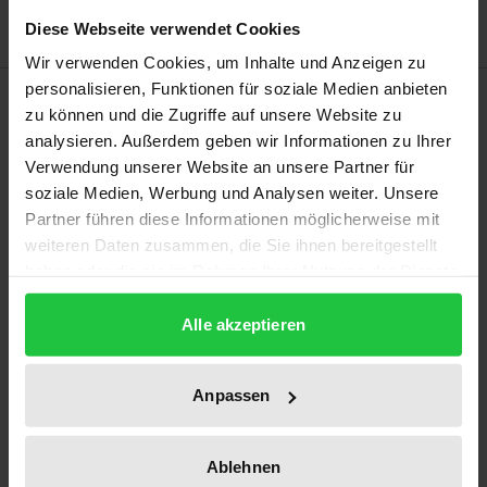
Diese Webseite verwendet Cookies
Wir verwenden Cookies, um Inhalte und Anzeigen zu
personalisieren, Funktionen für soziale Medien anbieten
Beschreibung
zu können und die Zugriffe auf unsere Website zu
analysieren. Außerdem geben wir Informationen zu Ihrer
Der Ruf nach einem schnelleren Eingreifen der
Verwendung unserer Website an unsere Partner für
Kartellbehörden bei drohenden
soziale Medien, Werbung und Analysen weiter. Unsere
Partner führen diese Informationen möglicherweise mit
Wettbewerbsschäden ist beinahe so alt wie die
weiteren Daten zusammen, die Sie ihnen bereitgestellt
Kartellbehörden selbst. Insbesondere angesichts
haben oder die sie im Rahmen Ihrer Nutzung der Dienste
der zunehmenden Digitalisierung der Wirtschaft
gesammelt haben.
erscheint ein solches noch dringlicher. Der deutsche
Alle akzeptieren
Gesetzgeber hat 2021 mit der Neufassung von § 32a
GWB reagiert und die Anordnung
Anpassen
kartellbehördlicher einstweiliger Maßnahmen
erleichtert. Auch die Europäische Kommission hat
sich vorgenommen, das seit seiner Normierung in
Ablehnen