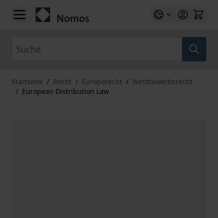
Zum Inhalt springen
Suche
Startseite
/
Recht
/
Europarecht
/
Wettbewerbsrecht
/
European Distribution Law