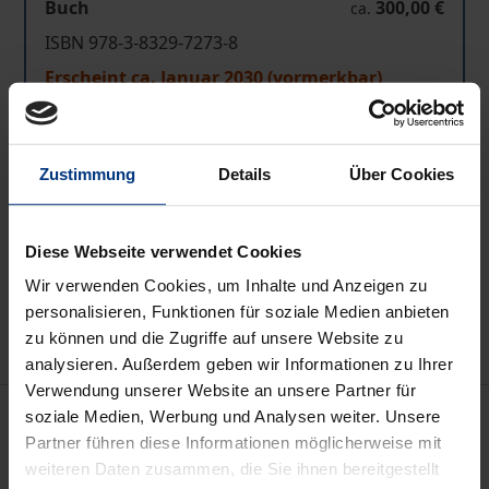
Buch
300,00 €
ca.
ISBN 978-3-8329-7273-8
Erscheint ca. Januar 2030 (vormerkbar)
Preisangaben inkl. MwSt. Abhängig von der Lieferadresse
Zustimmung
Details
Über Cookies
kann die MwSt. an der Kasse variieren.
In den Warenkorb
Diese Webseite verwendet Cookies
Zur Wunschliste hinzufügen
Wir verwenden Cookies, um Inhalte und Anzeigen zu
Hinweise zu Versandkosten
personalisieren, Funktionen für soziale Medien anbieten
zu können und die Zugriffe auf unsere Website zu
analysieren. Außerdem geben wir Informationen zu Ihrer
Verwendung unserer Website an unsere Partner für
Beschreibung
soziale Medien, Werbung und Analysen weiter. Unsere
Partner führen diese Informationen möglicherweise mit
weiteren Daten zusammen, die Sie ihnen bereitgestellt
Das Handbuch deckt das gesamte Europäische