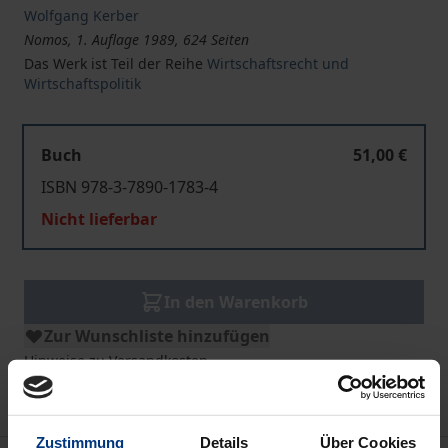
Wolfgang Kerber
Nomos, 1. Auflage 1989, 624 Seiten
Das Werk ist Teil der Reihe
Wirtschaftsrecht und
Wirtschaftspolitik
Buch
51,00 €
ISBN 978-3-7890-1783-4
Nicht lieferbar
In den Warenkorb
Zur Wunschliste hinzufügen
Hinweise zu Versandkosten
Zustimmung
Details
Über Cookies