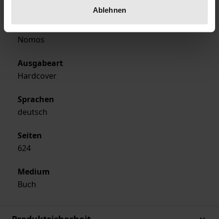
1989
Ablehnen
Verlag
Nomos
Ausgabeart
Hardcover
Sprachen
deutsch
Seiten
624
Medium
Buch