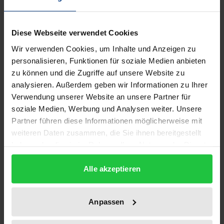
Bibliografische Angaben
Diese Webseite verwendet Cookies
Auflage
Wir verwenden Cookies, um Inhalte und Anzeigen zu
1
personalisieren, Funktionen für soziale Medien anbieten
zu können und die Zugriffe auf unsere Website zu
ISBN
analysieren. Außerdem geben wir Informationen zu Ihrer
978-3-7890-1783-4
Verwendung unserer Website an unsere Partner für
soziale Medien, Werbung und Analysen weiter. Unsere
Untertitel
Partner führen diese Informationen möglicherweise mit
Das Nachfragemachtproblem im Rahmen einer
weiteren Daten zusammen, die Sie ihnen bereitgestellt
evolutionären Spielraumanalyse und Kritik seiner
haben oder die sie im Rahmen Ihrer Nutzung der Dienste
bisherigen wettbewerbspolitischen Behandlung
gesammelt haben.
Alle akzeptieren
Erscheinungsdatum
05.06.1989
Anpassen
Erscheinungsjahr