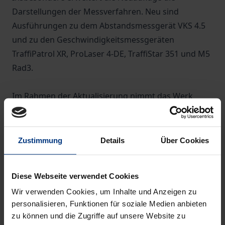
Darstellungen der Messverfahren. Neu sind
Ausführungen zu dem Abstandsmessgerät VKS 4.5
und zu den Geschwindigkeitsmessgeräten
TraffiPatrol XR, ProLaser 4-DE, TraffiStar 351 und M5
Rad3.
Im Rahmen der Aktualisierung nimmt das Werk
neue Fahrverbotstatbestände auf, z.B. solche, die bei
Gefährdungen im Abbiegeverkehr festgesetzt
werden sollen. Das umfassende Kompendium des
Zustimmung
Details
Über Cookies
Bußgeldverfahrens stellt sämtliche
fahrverbotsrelevanten Verkehrsdelikte im
Diese Webseite verwendet Cookies
systematischen Zusammenhang des
Wir verwenden Cookies, um Inhalte und Anzeigen zu
Ordnungswidrigkeitenverfahrens dar, von der
personalisieren, Funktionen für soziale Medien anbieten
Bußgeldstelle bis zur Rechtsbeschwerde.
zu können und die Zugriffe auf unsere Website zu