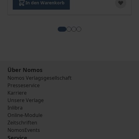
In den Warenkorb
View more about Ordnungswidrig
View more about Strafgesetzb
View more about StPO
View more about Betäubun
Über Nomos
Nomos Verlagsgesellschaft
Presseservice
Karriere
Unsere Verlage
Inlibra
Online-Module
Zeitschriften
NomosEvents
Service