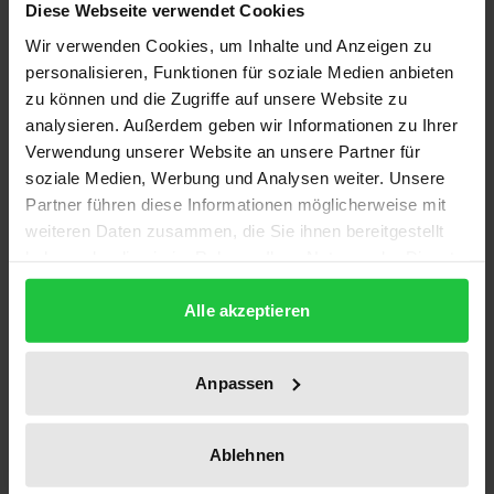
Diese Webseite verwendet Cookies
1
Wir verwenden Cookies, um Inhalte und Anzeigen zu
personalisieren, Funktionen für soziale Medien anbieten
ISBN
zu können und die Zugriffe auf unsere Website zu
978-3-7890-1480-2
analysieren. Außerdem geben wir Informationen zu Ihrer
Verwendung unserer Website an unsere Partner für
Untertitel
soziale Medien, Werbung und Analysen weiter. Unsere
Ein Beitrag zu den Entgeltformen und dem
Partner führen diese Informationen möglicherweise mit
finanziellen Spielraum im deutschen Postwesen
weiteren Daten zusammen, die Sie ihnen bereitgestellt
haben oder die sie im Rahmen Ihrer Nutzung der Dienste
Erscheinungsdatum
gesammelt haben.
14.04.1988
Alle akzeptieren
Erscheinungsjahr
1988
Anpassen
Verlag
Ablehnen
Nomos