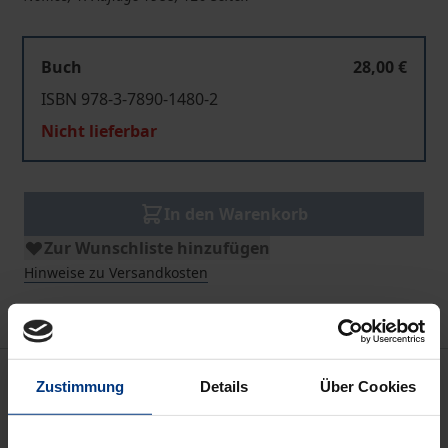
Buch
28,00 €
ISBN 978-3-7890-1480-2
Nicht lieferbar
In den Warenkorb
Zur Wunschliste hinzufügen
Hinweise zu Versandkosten
Bibliografische Angaben
Zustimmung
Details
Über Cookies
Auflage