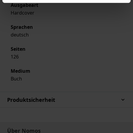
Ausgabeart
Hardcover
Sprachen
deutsch
Seiten
126
Medium
Buch
Produktsicherheit
Über Nomos