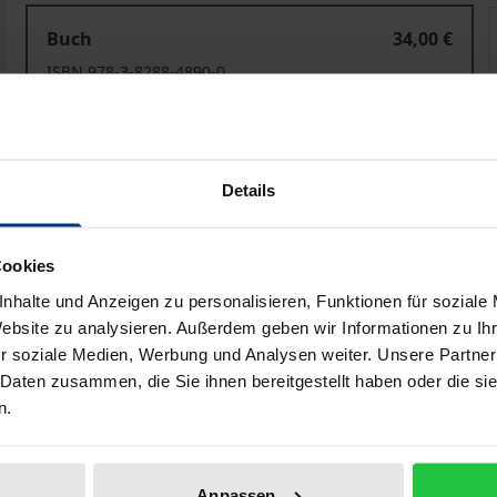
Generation Y – die „neuen" Väter?
Buch
34,00 €
ISBN 978-3-8288-4890-0
Lieferbar
Preisangaben inkl. MwSt. Abhängig von der Lieferadresse kann
Details
In den Warenkorb
Zur Wunschliste hinzufü
Cookies
Hinweise zu Versandkosten
nhalte und Anzeigen zu personalisieren, Funktionen für soziale
Website zu analysieren. Außerdem geben wir Informationen zu I
r soziale Medien, Werbung und Analysen weiter. Unsere Partner
 Daten zusammen, die Sie ihnen bereitgestellt haben oder die s
liografische Angaben
Zusatzmaterial
n.
 dem besten Ruf den Arbeitsmarkt. Der Bürosklaverei unterw
Anpassen