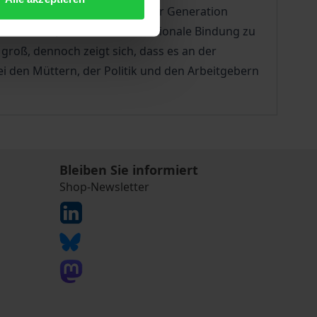
es Väter scheint sich bei dieser Generation
bender Vater, möchte eine emotionale Bindung zu
roß, dennoch zeigt sich, dass es an der
i den Müttern, der Politik und den Arbeitgebern
Bleiben Sie informiert
Shop-Newsletter