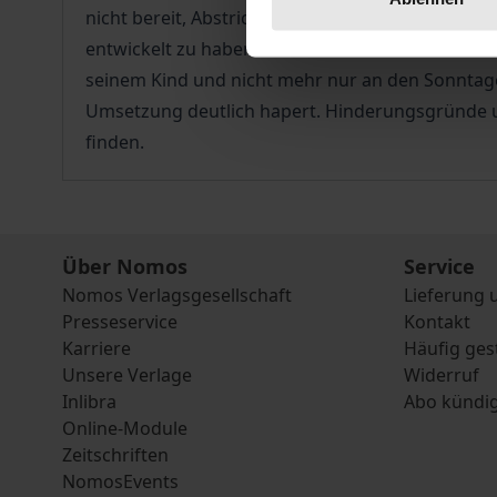
nicht bereit, Abstriche hinsichtlich der Vereinba
entwickelt zu haben. Der neue Vater möchte nicht
seinem Kind und nicht mehr nur an den Sonntagen
Umsetzung deutlich hapert. Hinderungsgründe un
finden.
Über Nomos
Service
Nomos Verlagsgesellschaft
Lieferung 
Presseservice
Kontakt
Karriere
Häufig ges
Unsere Verlage
Widerruf
Inlibra
Abo kündi
Online-Module
Zeitschriften
NomosEvents