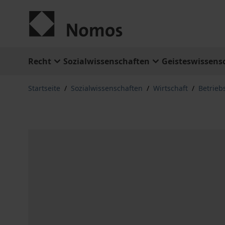
Zum Inhalt springen
Recht
Sozialwissenschaften
Geisteswissens
Startseite
/
Sozialwissenschaften
/
Wirtschaft
/
Betrieb