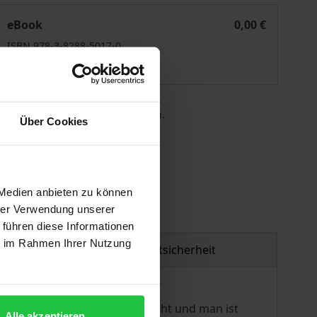
Generation Y – die „neuen" Väter?
eBook
0,00 €
ISBN 978-3-8288-5017-0
Lieferbar
 die MwSt. an der Kasse variieren.
Über Cookies
gen
 Medien anbieten zu können
hrer Verwendung unserer
 führen diese Informationen
ie im Rahmen Ihrer Nutzung
Produktsicherheit
irft sich diese Generation nicht und man ist
Alle akzeptieren