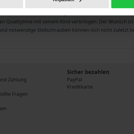
rkeit von Familie und Beruf zu machen. Auch eine neue Spezi
 mehr nur als Ernährer fungieren. Er sieht sich als teilha
 Qualitytime mit seinem Kind verbringen. Der Wunsch ist g
d notwendige Stellschrauben können sich nicht zuletzt be
Sicher bezahlen
und Zahlung
PayPal
Kreditkarte
tellte Fragen
gen