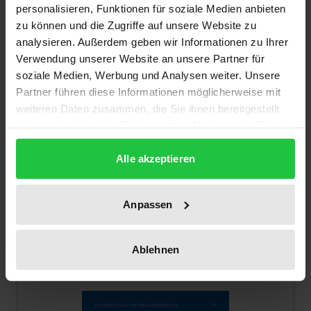
personalisieren, Funktionen für soziale Medien anbieten
zu können und die Zugriffe auf unsere Website zu
analysieren. Außerdem geben wir Informationen zu Ihrer
Verwendung unserer Website an unsere Partner für
soziale Medien, Werbung und Analysen weiter. Unsere
Partner führen diese Informationen möglicherweise mit
weiteren Daten zusammen, die Sie ihnen bereitgestellt
haben oder die sie im Rahmen Ihrer Nutzung der Dienste
Der Preis dieses Titels richtet sich nach der gewählt
gesammelt haben.
Generation Y – die „neuen" Väter?
Alle akzeptieren
Tectum, 1. Auflage 2023
34,00 €
Anpassen
inkl. MwSt.
Zur Auswahl
Ablehnen