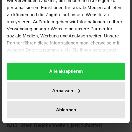
Wir verwenden Cookies, um Inhalte und Anzeigen zu
personalisieren, Funktionen für soziale Medien anbieten
zu können und die Zugriffe auf unsere Website zu
analysieren. Außerdem geben wir Informationen zu Ihrer
Beschreibung
Verwendung unserer Website an unsere Partner für
soziale Medien, Werbung und Analysen weiter. Unsere
Das Hofmannsthal-Jahrbuch zur europäischen
Partner führen diese Informationen möglicherweise mit
weiteren Daten zusammen, die Sie ihnen bereitgestellt
Moderne ist weltweit das wichtigste Organ der
haben oder die sie im Rahmen Ihrer Nutzung der Dienste
Hofmannsthal-Forschung. Darüber hinaus bietet es
gesammelt haben.
Beiträge namhafter Wissenschaftler zur
Alle akzeptieren
europäischen Kultur der Moderne. Hugo von
Hofmannsthal – Yella, Felix, Mysa Oppenheimer:
Anpassen
Briefwechsel 1891-1905; Hofmannsthals »Andreas«
im Spiegel früher Kritik; Peter Matussek:
Gedächtnisraum in »Der Tor und der Tod«; Konrad
Ablehnen
Heumann: Hofmannsthals Phänomenologie der
natürlichen Gegebenheiten; Jörg Schuster: