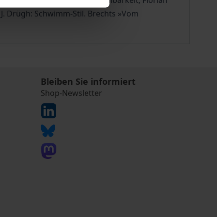
prung als Figur der Undarstellbarkeit; Florian
 J. Drügh: Schwimm-Stil. Brechts »Vom
Bleiben Sie informiert
Shop-Newsletter