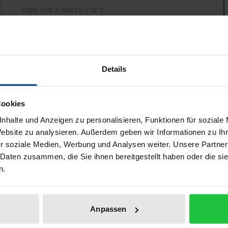
ISBN 978-3-96821-178-7
Nicht lieferbar
Preisangaben inkl. MwSt. Abhängig von der Lieferadresse kann
Details
Zur OpenAccess Version
Cookies
Hinweise zu Versandkosten
nhalte und Anzeigen zu personalisieren, Funktionen für soziale
Website zu analysieren. Außerdem geben wir Informationen zu I
r soziale Medien, Werbung und Analysen weiter. Unsere Partner
liografische Angaben
Zusatzmaterial
 Daten zusammen, die Sie ihnen bereitgestellt haben oder die s
n.
erne ist weltweit das wichtigste Organ der Hofmannsthal
Anpassen
tur der Moderne. Hugo von Hofmannsthal/Henri Guilbeaux: