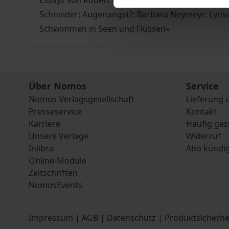
Essays von Robert Musil; Inka Mülder-Bach: Das T
Schneider: Augenangst?: Barbara Neymeyr: Lyrisc
Schwimmen in Seen und Flüssen«
Über Nomos
Service
Nomos Verlagsgesellschaft
Lieferung 
Presseservice
Kontakt
Karriere
Häufig ges
Unsere Verlage
Widerruf
Inlibra
Abo kündi
Online-Module
Zeitschriften
NomosEvents
Impressum
|
AGB
|
Datenschutz
|
Produktsicherhe