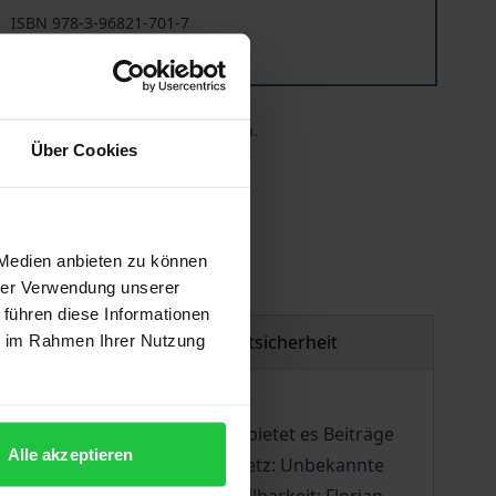
ISBN 978-3-96821-701-7
Lieferbar
 die MwSt. an der Kasse variieren.
Über Cookies
 Medien anbieten zu können
hrer Verwendung unserer
 führen diese Informationen
Produktsicherheit
ie im Rahmen Ihrer Nutzung
-Forschung. Darüber hinaus bietet es Beiträge
Alle akzeptieren
 La Mort du Titien; Ludwig Dietz: Unbekannte