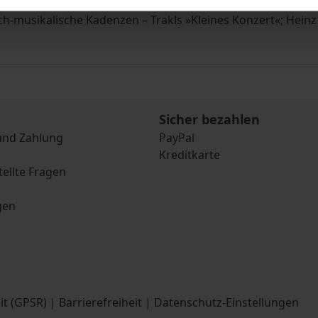
rauma der Verschüttung; Gabriele Brandstetter: Nijinskys S
h-musikalische Kadenzen – Trakls »Kleines Konzert«; Heinz
Sicher bezahlen
und Zahlung
PayPal
Kreditkarte
tellte Fragen
gen
it (GPSR)
|
Barrierefreiheit
|
Datenschutz-Einstellungen