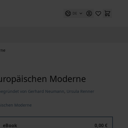
DE
rne
Europäischen Moderne
begründet von Gerhard Neumann
,
Ursula Renner
äischen Moderne
Hofmannsthal Jahrbuch zur Europäischen Moderne
eBook
0,00 €