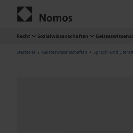
Zum Inhalt springen
Recht
Sozialwissenschaften
Geisteswissens
Startseite
/
Geisteswissenschaften
/
Sprach- und Litera