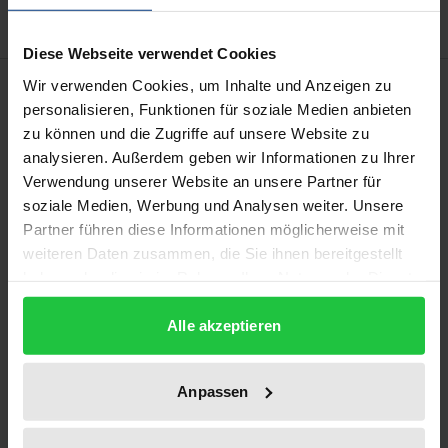
Diese Webseite verwendet Cookies
Beschreibung
Wir verwenden Cookies, um Inhalte und Anzeigen zu
personalisieren, Funktionen für soziale Medien anbieten
zu können und die Zugriffe auf unsere Website zu
Das Hofmannsthal-Jahrbuch ist an die Stelle der
analysieren. Außerdem geben wir Informationen zu Ihrer
Hofmannsthal-Blätter und der Hofmannsthal-
Verwendung unserer Website an unsere Partner für
Forschungen getreten, die Quellen und Dokumente
soziale Medien, Werbung und Analysen weiter. Unsere
zu Hofmannsthals Leben und Werk vorgelegt und
Partner führen diese Informationen möglicherweise mit
weiteren Daten zusammen, die Sie ihnen bereitgestellt
die wissenschaftliche Auseinandersetzung mit
haben oder die sie im Rahmen Ihrer Nutzung der Dienste
seinem Werk gefördert haben. Es führt deren
gesammelt haben.
Konzept weiter, soll aber darüber hinaus zum Forum
Alle akzeptieren
einer Moderne werden, wie sie sich mit dem Namen
dieses Autors verbindet. Zur Diskussion stehen also
Anpassen
Hofmannsthals Werk und mit ihm die sogenannte
klassische Moderne. 'Dem literarischen Œuvre,