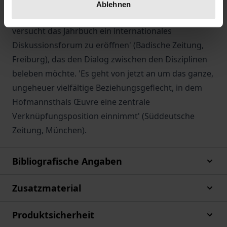
seinen traditionellen, motivischen Ausprägungen
Ablehnen
und seiner Rezeptionsgeschichte verpflichtet,
versucht das Jahrbuch ein internationales
Diskussionsforum zu eröffnen' (Badische Zeitung,
Freiburg), das den Dialog zwischen den Disziplinen
beleben möchte. 'Es geht von jetzt an um das ganze,
ungeheuer vielfältige Beziehungsgeflecht, in dem
Hofmannsthals Œuvre eine zentrale
Verknüpfungsposition einnimmt' (Süddeutsche
Zeitung, München).
Bibliografische Angaben
Zusatzmaterial
Produktsicherheit