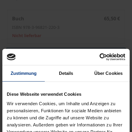
Hofmannsthal Jahrbuch zur Europäischen Moderne
Buch
65,50 €
ISBN 978-3-96821-220-3
Nicht lieferbar
Hofmannsthal Jahrbuch zur Europäischen Moderne
eBook
0,00 €
ISBN 978-3-96821-698-0
Zustimmung
Details
Über Cookies
Lieferbar
Preisangaben inkl. MwSt. Abhängig von der Lieferadresse
Diese Webseite verwendet Cookies
kann die MwSt. an der Kasse variieren.
Wir verwenden Cookies, um Inhalte und Anzeigen zu
personalisieren, Funktionen für soziale Medien anbieten
Zur OpenAccess Version
zu können und die Zugriffe auf unsere Website zu
analysieren. Außerdem geben wir Informationen zu Ihrer
Hinweise zu Versandkosten
Verwendung unserer Website an unsere Partner für