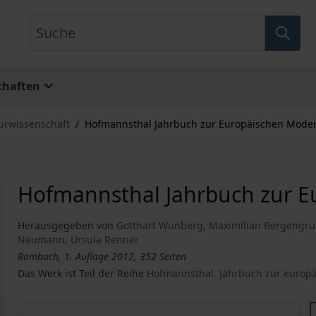
Suche
chaften
turwissenschaft
/
Hofmannsthal Jahrbuch zur Europäischen Mode
Hofmannsthal Jahrbuch zur 
Herausgegeben von
Gotthart Wunberg
,
Maximilian Bergengr
Neumann
,
Ursula Renner
Rombach, 1. Auflage 2012, 352 Seiten
Das Werk ist Teil der Reihe
Hofmannsthal. Jahrbuch zur europ
Hofmannsthal Jahrbuch zur Europäischen Moderne