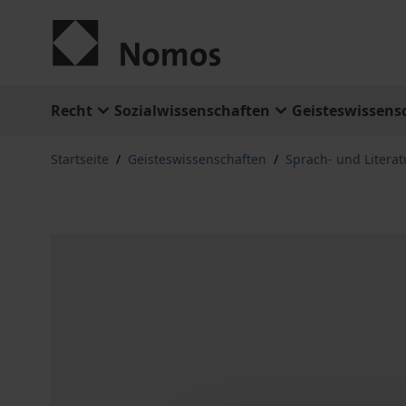
Zum Inhalt springen
Recht
Sozialwissenschaften
Geisteswissens
Startseite
/
Geisteswissenschaften
/
Sprach- und Litera