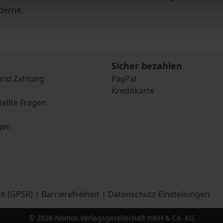
derne.
Sicher bezahlen
und Zahlung
PayPal
Kreditkarte
tellte Fragen
gen
it (GPSR)
|
Barrierefreiheit
|
Datenschutz-Einstellungen
© 2026 Nomos Verlagsgesellschaft mbH & Co. KG