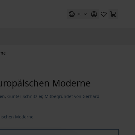
DE
rne
Europäischen Moderne
uen
,
Günter Schnitzler
,
Mitbegründet von Gerhard
äischen Moderne
Hofmannsthal Jahrbuch zur Europäischen Moderne