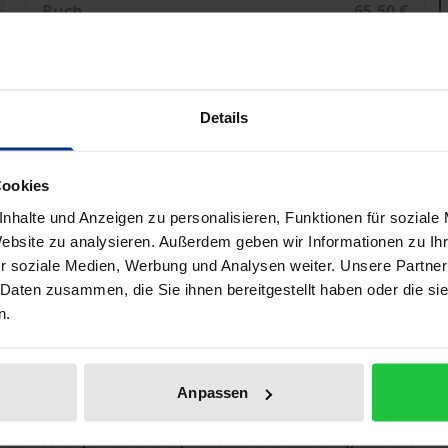
Buch
65,50 €
ISBN 978-3-96821-438-2
Nicht lieferbar
Details
Preisangaben inkl. MwSt. Abhängig von der Lieferadresse kann
Cookies
Zur OpenAccess Version
nhalte und Anzeigen zu personalisieren, Funktionen für soziale
Hinweise zu Versandkosten
Website zu analysieren. Außerdem geben wir Informationen zu I
r soziale Medien, Werbung und Analysen weiter. Unsere Partner
 Daten zusammen, die Sie ihnen bereitgestellt haben oder die s
n.
liografische Angaben
Zusatzmaterial
Anpassen
htigste Organ der Hofmannsthal-Forschung. »Die Veröffentl
annsthal-Jahrbuchs‹.« (Neue Zürcher Zeitung) Darüber hin