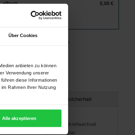
eBook
0,00 €
ISBN 978-3-96821-690-4
Lieferbar
Über Cookies
 die MwSt. an der Kasse variieren.
 Medien anbieten zu können
hrer Verwendung unserer
 führen diese Informationen
ie im Rahmen Ihrer Nutzung
Produktsicherheit
Alle akzeptieren
ichung bisher unpublizierter Briefwechsel
aus bietet es Beiträge namhafter