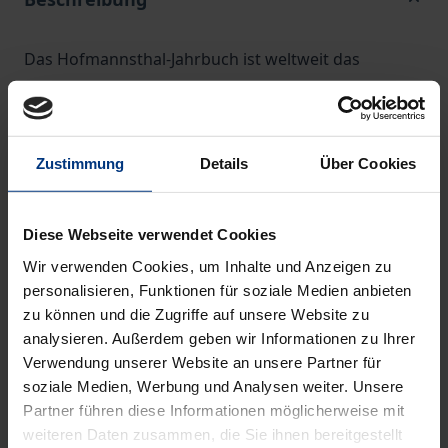
Das Hofmannsthal-Jahrbuch ist weltweit das
wichtigste Organ der Hofmannsthal-Forschung. Es
bietet neben der Veröffentlichung bisher
unpublizierter Briefwechsel Beiträge namhafter
Zustimmung
Details
Über Cookies
Wissenschaftler zur europäischen Kultur der
Moderne. Inhalt: - Christine Lubkoll / Michael Ott: in
memoriam Gerhard Neumann - Noch mehr
Diese Webseite verwendet Cookies
Hungerkünstler und eine kleine Prosa. Mitgeteilt
Wir verwenden Cookies, um Inhalte und Anzeigen zu
von Ursula Renner - Elsbeth Dangel-Pelloquin:
personalisieren, Funktionen für soziale Medien anbieten
»Wunderbare Fügung«. Heinrich Zimmer als
zu können und die Zugriffe auf unsere Website zu
Nachlassverwalter Hofmannsthals - Katharina
analysieren. Außerdem geben wir Informationen zu Ihrer
Verwendung unserer Website an unsere Partner für
Geiser: Geschichten wie aus dem Roman. Heinrich
soziale Medien, Werbung und Analysen weiter. Unsere
und Christiane Zimmer, Eugen und Mila Esslinger -
Partner führen diese Informationen möglicherweise mit
Mathias Mayer: Die Komik des Scheiterns.
weiteren Daten zusammen, die Sie ihnen bereitgestellt