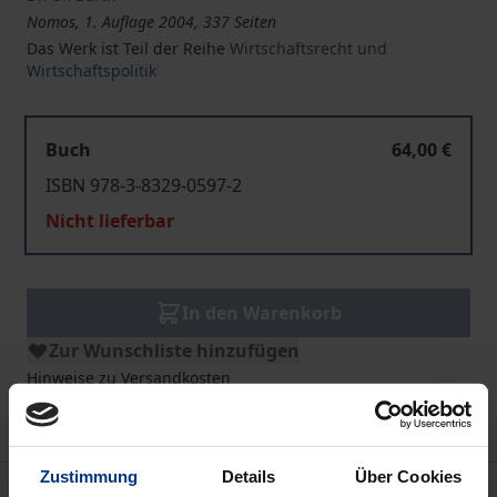
Nomos, 1. Auflage 2004, 337 Seiten
Das Werk ist Teil der Reihe
Wirtschaftsrecht und
Wirtschaftspolitik
Buch
64,00 €
ISBN 978-3-8329-0597-2
Nicht lieferbar
In den Warenkorb
Zur Wunschliste hinzufügen
Hinweise zu Versandkosten
Zustimmung
Details
Über Cookies
Beschreibung