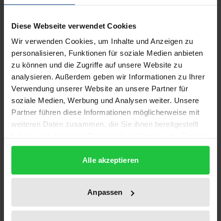
Diese Webseite verwendet Cookies
Innovationen sind sowohl für Unternehmen als auch
für den gesamtgesellschaftlichen Wohlstand von
Wir verwenden Cookies, um Inhalte und Anzeigen zu
personalisieren, Funktionen für soziale Medien anbieten
herausragender Bedeutung. Gleichwohl ist das
zu können und die Zugriffe auf unsere Website zu
Verständnis dieses wichtigen
analysieren. Außerdem geben wir Informationen zu Ihrer
Wettbewerbsprozesses bisher sehr lückenhaft,
Verwendung unserer Website an unsere Partner für
wodurch beim Rechtsanwender erhebliche
soziale Medien, Werbung und Analysen weiter. Unsere
Unsicherheiten über die kartellrechtlichen Grenzen
Partner führen diese Informationen möglicherweise mit
zulässigen Verhaltens entstehen.
weiteren Daten zusammen, die Sie ihnen bereitgestellt
haben oder die sie im Rahmen Ihrer Nutzung der Dienste
In diesem Buch werden sowohl die Grundlagen für
gesammelt haben.
das Verständnis von Forschung und Entwicklung als
Alle akzeptieren
auch die gegenwärtige Rechtslage einschließlich
ihrer Defizite und Weiterentwicklungsmöglichkeiten
erörtert. Einen besonderen Schwerpunkt bildet
Anpassen
dabei unter anderem die Frage nach der
Marktqualität von Forschung und Entwicklung. In