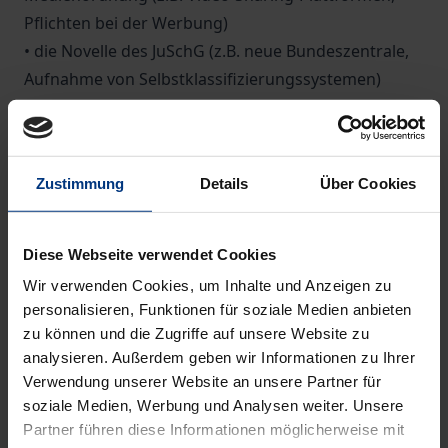
Pflichten bei der Werbung)
• die Novelle des JuSchG (z.B. neue Bundeszentrale,
Aufnahme von Selbstklassifizierungssystemen)
• das 60. Strafrechtsänderungsgesetz (z.B.
Modernisierung des strafrechtlichen
Schriftenbegriffs).
Zustimmung
Details
Über Cookies
Der NomosKommentar zum JMStV – ein
unverzichtbares Arbeitsmittel
Diese Webseite verwendet Cookies
Für Anwender und Entscheider in den
Wir verwenden Cookies, um Inhalte und Anzeigen zu
Landesmedienanstalten, Einrichtungen der
personalisieren, Funktionen für soziale Medien anbieten
Freiwilligen Selbstkontrolle, Jugendbehörden und
zu können und die Zugriffe auf unsere Website zu
Jugendministerien, Strafverfolgungsbehörden,
analysieren. Außerdem geben wir Informationen zu Ihrer
Verwendung unserer Website an unsere Partner für
Gerichten, Wissenschaftler und Rechtsanwälte,
soziale Medien, Werbung und Analysen weiter. Unsere
Justiziare und Jugendschutzbeauftragte in der
Partner führen diese Informationen möglicherweise mit
Beratung von Telemedienanbietern, Anbietern von