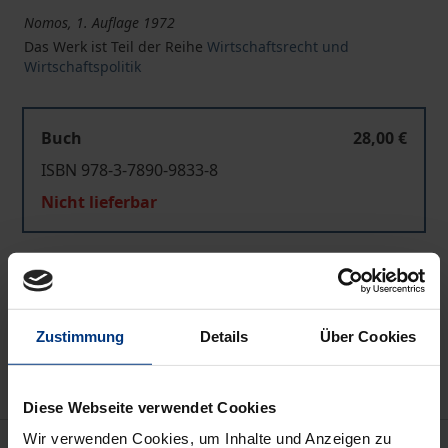
Nomos, 1. Auflage 1972
Das Werk ist Teil der Reihe
Wirtschaftsrecht und
Wirtschaftspolitik
Buch
28,00 €
ISBN 978-3-7890-9833-8
Nicht lieferbar
In den Warenkorb
Zur Wunschliste hinzufügen
Zustimmung
Details
Über Cookies
Hinweise zu Versandkosten
Diese Webseite verwendet Cookies
Wir verwenden Cookies, um Inhalte und Anzeigen zu
Bibliografische Angaben