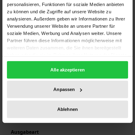
personalisieren, Funktionen für soziale Medien anbieten
zu können und die Zugriffe auf unsere Website zu
analysieren. Außerdem geben wir Informationen zu Ihrer
Auflage
Verwendung unserer Website an unsere Partner für
1
soziale Medien, Werbung und Analysen weiter. Unsere
Partner führen diese Informationen möglicherweise mit
ISBN
weiteren Daten zusammen, die Sie ihnen bereitgestellt
978-3-7890-9833-8
haben oder die sie im Rahmen Ihrer Nutzung der Dienste
gesammelt haben.
Erscheinungsdatum
Alle akzeptieren
01.01.1972
Erscheinungsjahr
Anpassen
1972
Ablehnen
Verlag
Nomos
Ausgabeart