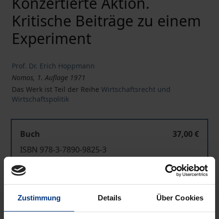
Konzertierte Aktion.
Kritische Beiträge zu einem
Experiment
Prof. Dr. Erich Hoppmann
Nomos, 1. Auflage 1971
Das Werk ist Teil der Reihe
Wirtschaftsrecht und
Wirtschaftspolitik
Buch
37,00 €
ISBN 978-3-7890-9825-3
Nicht lieferbar
Zustimmung
Details
Über Cookies
In den Warenkorb