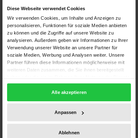
Zur Wunschliste hinzufügen
Diese Webseite verwendet Cookies
Hinweise zu Versandkosten
Wir verwenden Cookies, um Inhalte und Anzeigen zu
personalisieren, Funktionen für soziale Medien anbieten
zu können und die Zugriffe auf unsere Website zu
analysieren. Außerdem geben wir Informationen zu Ihrer
Bibliografische Angaben
Verwendung unserer Website an unsere Partner für
soziale Medien, Werbung und Analysen weiter. Unsere
Auflage
Partner führen diese Informationen möglicherweise mit
weiteren Daten zusammen, die Sie ihnen bereitgestellt
1
haben oder die sie im Rahmen Ihrer Nutzung der Dienste
gesammelt haben.
ISBN
Alle akzeptieren
978-3-7890-9825-3
Erscheinungsdatum
Anpassen
01.01.1971
Erscheinungsjahr
Ablehnen