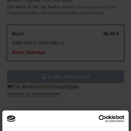
Das Werk ist Teil der Reihe
Studien zum ausländischen,
vergleichenden und internationalen Arbeitsrecht
Buch
56,00 €
ISBN 978-3-7890-5981-0
Nicht lieferbar
In den Warenkorb
Zur Wunschliste hinzufügen
Hinweise zu Versandkosten
Beschreibung