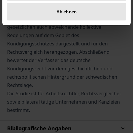
Kündigungsfristen und die Sanktionsmöglichkeiten
bei unberechtigter Kündigung. Als Besonderheit des
Ablehnen
schwedischen Arbeitsrechts werden neben den
gesetzlichen auch abweichende kollektive
Regelungen auf dem Gebiet des
Kündigungsschutzes dargestellt und für den
Rechtsvergleich herangezogen. Abschließend
bewertet der Verfasser das deutsche
Kündigungsrecht vor dem geschichtlichen und
rechtspolitischen Hintergrund der schwedischen
Rechtslage.
Die Studie ist für Arbeitsrechtler, Rechtsvergleicher
sowie bilateral tätige Unternehmen und Kanzleien
bestimmt.
Bibliografische Angaben