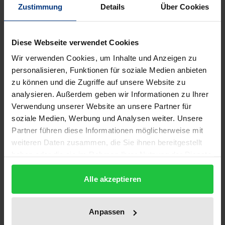
Zustimmung
Details
Über Cookies
Nach dem Beitritt Schwedens zur Europäischen
Union ist die praktische Bedeutung der dortigen
Diese Webseite verwendet Cookies
arbeitsrechtlichen Regelungen auch in Deutschland
Wir verwenden Cookies, um Inhalte und Anzeigen zu
gewachsen. Der Kündigungsschutz im
personalisieren, Funktionen für soziale Medien anbieten
Arbeitsverhältnis ist dabei eine der zentralen
zu können und die Zugriffe auf unsere Website zu
Fragestellungen.
analysieren. Außerdem geben wir Informationen zu Ihrer
Das Werk vergleicht umfassend die Rechtslage in
Verwendung unserer Website an unsere Partner für
Schweden und Deutschland und gibt Antworten auf
soziale Medien, Werbung und Analysen weiter. Unsere
die praktisch relevanten Fragen des
Partner führen diese Informationen möglicherweise mit
weiteren Daten zusammen, die Sie ihnen bereitgestellt
Kündigungsschutzes in beiden Ländern.
haben oder die sie im Rahmen Ihrer Nutzung der Dienste
Schwerpunkt der Arbeit ist die Frage nach den
gesammelt haben.
Gründen, welche eine Kündigung des
Alle akzeptieren
Arbeitsverhältnisses erlauben. Einbezogen werden
aber auch der Arbeitnehmerbegriff, die Zulässigkeit
Anpassen
der Befristung von Arbeitsverhältnissen, die