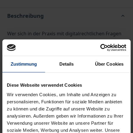
Beschreibung
Wer sich in der Praxis mit digitalrechtlichen Fragen
auseinandersetzt, steht zunächst vor einem
Dschungel europäischer Rechtsakte, die vielfach
ineinandergreifen und sich gegenseitig überlagern.
Zustimmung
Details
Über Cookies
Die Beiträge dieser Reihe nehmen sich gezielt
einzelner Fragestellungen des europäischen
Datenwirtschaftsrechts an und tragen so dazu bei,
Diese Webseite verwendet Cookies
das Dickicht ein Stück weit zu lichten. Sie richten sich
Wir verwenden Cookies, um Inhalte und Anzeigen zu
an Juristinnen und Juristen, die im Berufsalltag
personalisieren, Funktionen für soziale Medien anbieten
Orientierung in der europäischen Digital- und
zu können und die Zugriffe auf unsere Website zu
analysieren. Außerdem geben wir Informationen zu Ihrer
Datenregulierung suchen, und leisten zugleich einen
Verwendung unserer Website an unsere Partner für
wissenschaftlichen Beitrag zur Systematisierung
soziale Medien, Werbung und Analysen weiter. Unsere