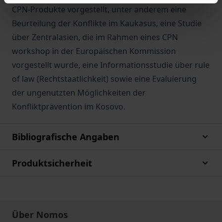
CPN-Produkte vorgestellt, unter anderem eine
Beurteilung der Konflikte im Kaukasus, eine Studie
über Zentralasien, die im Rahmen eines CPN
workshop in der Europäischen Kommission
vorgestellt wurde, eine Informationsstudie über rule
of law (Rechtstaatlichkeit) sowie eine Evaluierung
der ungenutzten Möglichkeiten der
Konfliktprävention im Kosovo.
Bibliografische Angaben
Produktsicherheit
Über Nomos