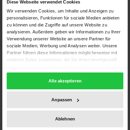
Diese Webseite verwendet Cookies
neues Handlungsfeld auf, welches in Politik und
Wir verwenden Cookies, um Inhalte und Anzeigen zu
Wissenschaft innerhalb der EU und über sie hinaus
personalisieren, Funktionen für soziale Medien anbieten
zunehmend Beachtung findet. Der Band untersucht
zu können und die Zugriffe auf unsere Website zu
die Erfahrungen, die mit der Einfügung von
analysieren. Außerdem geben wir Informationen zu Ihrer
Konfliktprävention in die Politiken verschiedener
Verwendung unserer Website an unsere Partner für
Akteure gemacht wurden und behandelt die
soziale Medien, Werbung und Analysen weiter. Unsere
Partner führen diese Informationen möglicherweise mit
Entwicklungen innerhalb von nationalen
weiteren Daten zusammen, die Sie ihnen bereitgestellt
Regierungen, multilateralen Organisationen,
haben oder die sie im Rahmen Ihrer Nutzung der Dienste
Nichtregierungsorganisationen sowie im privaten
gesammelt haben.
Sektor.
Alle akzeptieren
Was wurde bislang durch die systematische
Eingliederung von Konfliktprävention in den
Anpassen
politischen Prozess erreicht? Welches sind
Bedingungen einer erfolgreichen »Kultur der
Prävention«? Diese Fragen werden im ersten Teil des
Ablehnen
Jahrbuches behandelt. Im zweiten Teil werden einige