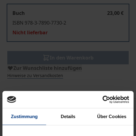
Buch
23,00 €
ISBN 978-3-7890-7730-2
Nicht lieferbar
In den Warenkorb
Zur Wunschliste hinzufügen
Hinweise zu Versandkosten
Beschreibung
Zustimmung
Details
Über Cookies
Die vierte Ausgabe des CPN Jahrbuchs mit dem Titel
"Mainstreaming Conflict Prevention” greift ein