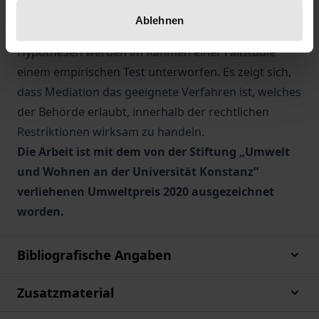
Geltungsbereich des § 25 Abs. 3 VwVfG. Die im
Ablehnen
theoretischen Teil der Arbeit formulierten
Hypothesen werden im Rahmen einer Fallstudie
einem empirischen Test unterworfen. Es zeigt sich,
dass Mediation das geeignete Verfahren ist, welches
der Behörde erlaubt, innerhalb der rechtlichen
Restriktionen wirksam zu handeln.
Die Arbeit ist mit dem von der Stiftung „Umwelt
und Wohnen an der Universität Konstanz“
verliehenen Umweltpreis 2020 ausgezeichnet
worden.
Bibliografische Angaben
Zusatzmaterial