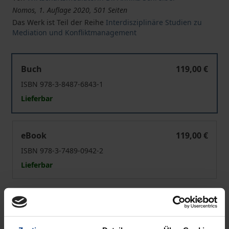
Nomos, 1. Auflage 2020, 501 Seiten
Das Werk ist Teil der Reihe
Interdisziplinäre Studien zu
Mediation und Konfliktmanagement
Mediation als Instrument der frühen Öffentlichkeitsbet
Buch
119,00 €
ISBN 978-3-8487-6843-1
Lieferbar
Mediation als Instrument der frühen Öffentlichkeitsbet
eBook
119,00 €
ISBN 978-3-7489-0942-2
Lieferbar
Preisangaben inkl. MwSt. Abhängig von der Lieferadresse
kann die MwSt. an der Kasse variieren.