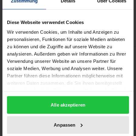
Zustimmung
Details
Über Cookies
In den Warenkorb
Zur Wunschliste hinzufügen
Diese Webseite verwendet Cookies
Hinweise zu Versandkosten
Wir verwenden Cookies, um Inhalte und Anzeigen zu
personalisieren, Funktionen für soziale Medien anbieten
zu können und die Zugriffe auf unsere Website zu
analysieren. Außerdem geben wir Informationen zu Ihrer
Beschreibung
Verwendung unserer Website an unsere Partner für
soziale Medien, Werbung und Analysen weiter. Unsere
Die frühe Öffentlichkeitsbeteiligung gem. § 25 Abs. 3
Partner führen diese Informationen möglicherweise mit
VwVfG soll zur Erhöhung der Akzeptanz von
weiteren Daten zusammen, die Sie ihnen bereitgestellt
Planungsentscheidungen der Behörden beitragen.
haben oder die sie im Rahmen Ihrer Nutzung der Dienste
gesammelt haben.
Dies setzt Vertrauen in die Wirksamkeit dieses
Alle akzeptieren
informellen Verfahrens voraus. Die Autorin
analysiert die Erfolgsbedingungen des
Vertrauensaufbaus innerhalb der rechtlichen
Anpassen
Grenzen und prüft die Funktion der Mediation im