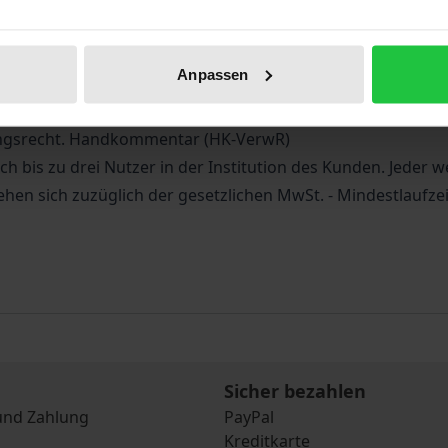
Anpassen
altungsverfahrensgesetz. Kommentar (NK-VwVfG)
tsordnung. Kommentar (NK-VwGO)
tungsrecht. Handkommentar (HK-VerwR)
 bis zu drei Nutzer in der Institution des Kunden. Jeder w
ehen sich zuzüglich der gesetzlichen MwSt. - Mindestlaufz
Sicher bezahlen
und Zahlung
PayPal
Kreditkarte