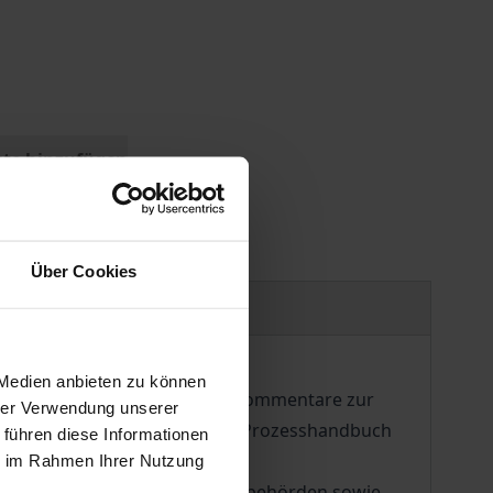
ste hinzufügen
Über Cookies
liografische Angaben
 Medien anbieten zu können
schließlich der maßgeblichen Kommentare zur
hrer Verwendung unserer
dul durch ein Formular- und Prozesshandbuch
 führen diese Informationen
ie im Rahmen Ihrer Nutzung
 Bundes-, Landes- und Kommunalbehörden sowie