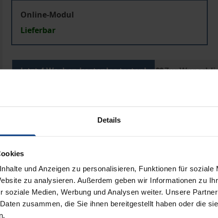
Online-Modul
Lieferbar
Jetzt 4 Wochen kostenlos testen!
Zur Wunschli
Hinweise zu Versandkosten
Details
Bib
Cookies
nhalte und Anzeigen zu personalisieren, Funktionen für soziale
 zentrale Werke des allgemeinen Verwaltungsrechts – ein
Website zu analysieren. Außerdem geben wir Informationen zu I
rwaltungsverfahrensgesetz (VwVfG). Ergänzt wird das Mo
r soziale Medien, Werbung und Analysen weiter. Unsere Partner
ragen und europarechtlichen Bezügen.
 Daten zusammen, die Sie ihnen bereitgestellt haben oder die s
n.
nen, Verbandsjurist:innen, Richter:innen, Beschäftigte in