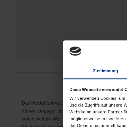
Zustimmung
Beschreibung
Diese Webseite verwendet 
Wir verwenden Cookies, um I
Das Modul
NomosOnline Verwaltungsrecht
bündelt
und die Zugriffe auf unsere 
Verwaltungsgerichtsordnung (VwGO) und zum Ve
Website an unsere Partner fü
sowie weitere Werke zu verfahrensrechtlichen F
möglicherweise mit weiteren
der Dienste gesammelt habe
Ideal für Rechtsanwält:innen, Syndikusanwält:in