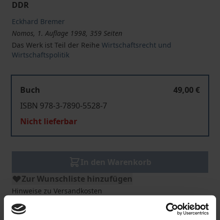
DDR
Eckhard Bremer
Nomos, 1. Auflage 1998, 359 Seiten
Das Werk ist Teil der Reihe
Wirtschaftsrecht und
Wirtschaftspolitik
Buch
49,00 €
ISBN 978-3-7890-5528-7
Nicht lieferbar
In den Warenkorb
Zur Wunschliste hinzufügen
Hinweise zu Versandkosten