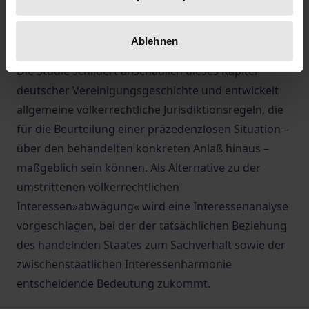
völkerrechtlichen Bedenken ausgesetzt, wenn sie
versucht, das verschleppte Vermögen wieder ins
Ablehnen
Inland zu ziehen.
Die Studie schildert anschaulich dieses Kapitel
deutscher Vereinigungsgeschichte und entwickelt
allgemeine völkerrechtliche Jurisdiktionsregeln, die
für die Beurteilung einer präzedenzlosen Situation –
über den behandelten konkreten Anlaß hinaus –
maßgeblich sein können. Als Alternative zu der
umstrittenen völkerrechtlichen
Interessen»abwägung« wird eine Interessenanalyse
vorgeschlagen, bei der der tatsächlichen Beziehung
des handelnden Staates zum Sachverhalt sowie der
zwischenstaatlichen Interessenharmonie
entscheidende Bedeutung zukommt.