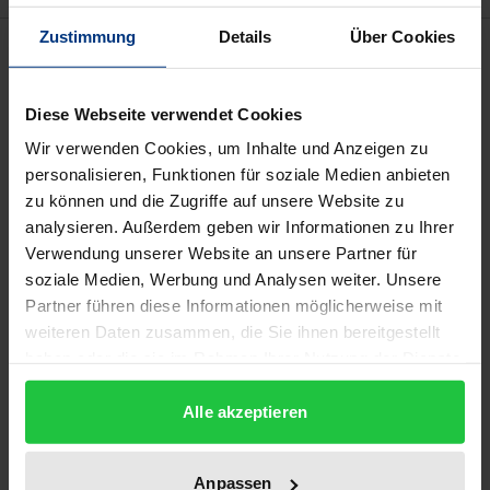
Zustimmung
Details
Über Cookies
Beschreibung
Hoheitliche grenzüberschreitende
Diese Webseite verwendet Cookies
Vermögenszugriffe gibt es in vielfältiger Form: So
Wir verwenden Cookies, um Inhalte und Anzeigen zu
die Versuche von Staaten, die räumliche Reichweite
personalisieren, Funktionen für soziale Medien anbieten
zu können und die Zugriffe auf unsere Website zu
ihrer Steuerhoheit zu optimieren und Steuerflucht
analysieren. Außerdem geben wir Informationen zu Ihrer
zu verhindern oder den Konkursbeschlag, wenn
Verwendung unserer Website an unsere Partner für
seine Wirkung auf im Ausland belegenes
soziale Medien, Werbung und Analysen weiter. Unsere
Schuldnervermögen erstreckt werden soll. Die
Partner führen diese Informationen möglicherweise mit
deutsch-deutsche Vereinigung schuf ein neues,
weiteren Daten zusammen, die Sie ihnen bereitgestellt
völkerrechtlich noch nicht behandeltes Beispiel:
haben oder die sie im Rahmen Ihrer Nutzung der Dienste
gesammelt haben.
DDR-Parteivermögen wurde unter treuhänderische
Alle akzeptieren
Verwaltung gestellt, die SED/PDS hatte aber vor und
nach der Wende Vermögenswerte ins Ausland
verschoben. Die Treuhandanstalt/BvS sieht sich
Anpassen