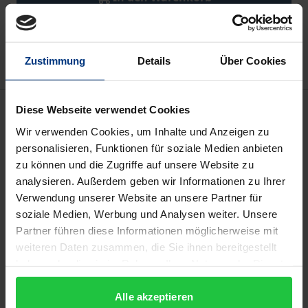
Zur Wunschliste hinzufügen
Hinweise zu Versandkosten
Zustimmung
Details
Über Cookies
Beschreibung
Diese Webseite verwendet Cookies
Wir verwenden Cookies, um Inhalte und Anzeigen zu
Das Wettbewerbs- und Insolvenzrecht lassen sich
personalisieren, Funktionen für soziale Medien anbieten
zu können und die Zugriffe auf unsere Website zu
anhand der jeweiligen Regelungsbereiche
analysieren. Außerdem geben wir Informationen zu Ihrer
voneinander abgrenzen. Während das
Verwendung unserer Website an unsere Partner für
Wettbewerbsrecht Verfälschungen des
soziale Medien, Werbung und Analysen weiter. Unsere
Wettbewerbs vermeiden soll, ist die effektive
Partner führen diese Informationen möglicherweise mit
Bereinigung des Marktes von nicht
weiteren Daten zusammen, die Sie ihnen bereitgestellt
wettbewerbsfähigen Akteuren Aufgabe des
haben oder die sie im Rahmen Ihrer Nutzung der Dienste
gesammelt haben.
Insolvenzrechts.
Alle akzeptieren
Anlass zur Neubewertung dieses Verhältnisses gibt