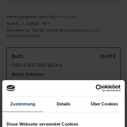
Herausgegeben von
Siegfried Klaue
Nomos, 1. Auflage 1971
Das Werk ist Teil der Reihe
Wirtschaftsrecht und
Wirtschaftspolitik
Buch
26,00 €
ISBN 978-3-7890-9824-6
Nicht lieferbar
In den Warenkorb
Zustimmung
Details
Über Cookies
Zur Wunschliste hinzufügen
Hinweise zu Versandkosten
Diese Webseite verwendet Cookies