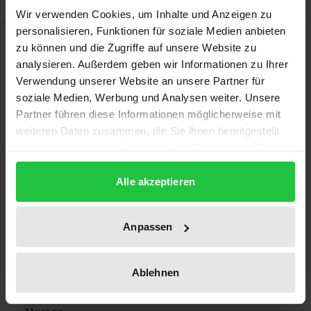
Wir verwenden Cookies, um Inhalte und Anzeigen zu
personalisieren, Funktionen für soziale Medien anbieten
Bibliografische Angaben
zu können und die Zugriffe auf unsere Website zu
analysieren. Außerdem geben wir Informationen zu Ihrer
Verwendung unserer Website an unsere Partner für
Auflage
soziale Medien, Werbung und Analysen weiter. Unsere
1
Partner führen diese Informationen möglicherweise mit
weiteren Daten zusammen, die Sie ihnen bereitgestellt
ISBN
haben oder die sie im Rahmen Ihrer Nutzung der Dienste
978-3-7890-9824-6
gesammelt haben.
Alle akzeptieren
Erscheinungsdatum
01.01.1971
Anpassen
Erscheinungsjahr
1971
Ablehnen
Verlag