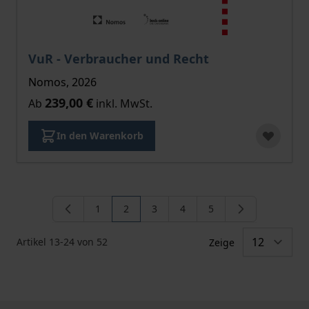
Der Preis dieses Titels richtet sich nach der gewählt
VuR - Verbraucher und Recht
Nomos, 2026
239,00 €
Ab
inkl. MwSt.
In den Warenkorb
1
2
3
4
5
Seite
Sie lesen gerade die Seite
Seite
Seite
Seite
Artikel
13
-
24
von
52
Zeige