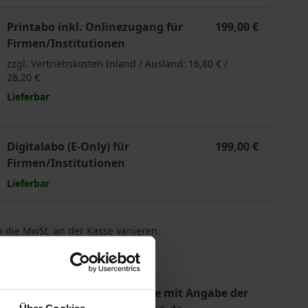
g
'Flucht - Zeitschrift für Flucht- und Flüchtlingsforschung
Printabo inkl. Onlinezugang für
199,00 €
Firmen/Institutionen
zzgl. Vertriebskosten Inland / Ausland: 16,80 € /
28,20 €
Lieferbar
g
'Flucht - Zeitschrift für Flucht- und Flüchtlingsforschung
Digitalabo (E-Only) für
199,00 €
Firmen/Institutionen
Lieferbar
 die MwSt. an der Kasse variieren.
gen
 und CH wenden Sie sich bitte mit Angabe der
Über Cookies