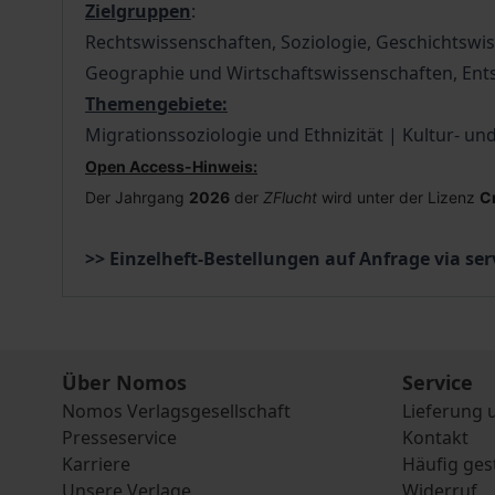
Zielgruppen
:
Rechtswissenschaften, Soziologie, Geschichtswiss
Geographie und Wirtschaftswissenschaften, Entsc
Themengebiete:
Migrationssoziologie und Ethnizität | Kultur- un
Open Access-Hinweis:
Der Jahrgang
2026
der
ZFlucht
wird unter der Lizenz
C
>> Einzelheft-Bestellungen auf Anfrage via s
Über Nomos
Service
Nomos Verlagsgesellschaft
Lieferung 
Presseservice
Kontakt
Karriere
Häufig ges
Unsere Verlage
Widerruf