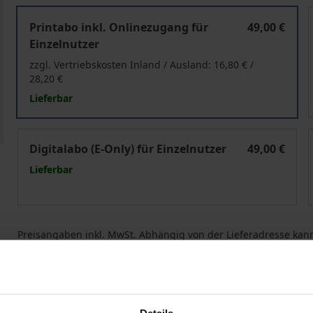
Z'Flucht - Zeitschrift für Flucht- und Flüchtlingsforschun
Z
Printabo inkl. Onlinezugang für
49,00 €
Einzelnutzer
zzgl. Vertriebskosten Inland / Ausland: 16,80 € /
28,20 €
Lieferbar
Z'Flucht - Zeitschrift für Flucht- und Flüchtlingsforschun
Z
Digitalabo (E-Only) für Einzelnutzer
49,00 €
Lieferbar
Preisangaben inkl. MwSt. Abhängig von der Lieferadresse kann
In den Warenkorb
Zur Wunschliste hinzufü
Bei Bestellungen von Zeitschriften außerhalb von DE
Details