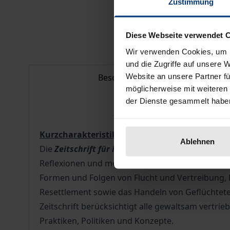
Zustimmung
Diese Webseite verwendet 
Wir verwenden Cookies, um I
und die Zugriffe auf unsere 
Website an unsere Partner fü
Beschreibung
möglicherweise mit weiteren
der Dienste gesammelt habe
Kurzcharakteristik:
Ablehnen
Die
Zeitschrift für Flucht- und Flüchtlingsforsc
Reflexionen und methodische Diskussionen. Mit
Formen und Folgen von Flucht und Vertreibung,
Resettlement sowie das Handeln von Geflüchte
Zeitschrift berücksichtigt alle gewaltsam vertr
Praktiken, Politiken und Konzepte.