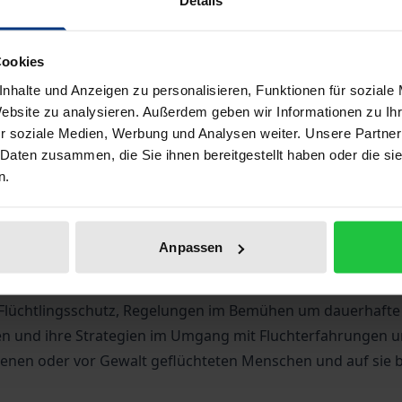
Zeitschrift, des Abotyps sowie Ihrer Kontaktdaten p
Kündigung 6 Wochen zum Kalenderjahresende
Hinweise zu Versandkosten
Cookies
nhalte und Anzeigen zu personalisieren, Funktionen für soziale
Website zu analysieren. Außerdem geben wir Informationen zu I
r soziale Medien, Werbung und Analysen weiter. Unsere Partner
Bibliografische Angaben
 Daten zusammen, die Sie ihnen bereitgestellt haben oder die s
n.
Anpassen
hung
dient dem wissenschaftlichen Austausch im Forschungs
 internationalem, regionalem oder nationalem Bezug werd
 Flüchtlingsschutz, Regelungen im Bemühen um dauerhafte 
ten und ihre Strategien im Umgang mit Fluchterfahrungen
iebenen oder vor Gewalt geflüchteten Menschen und auf si