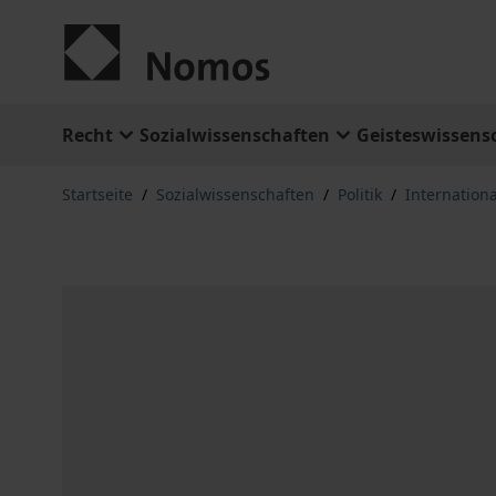
Zum Inhalt springen
Recht
Sozialwissenschaften
Geisteswissens
Startseite
/
Sozialwissenschaften
/
Politik
/
Internation