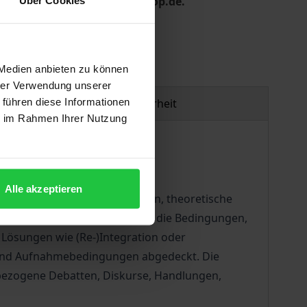
er Mail an service@nomos-shop.de.
 Medien anbieten zu können
hrer Verwendung unserer
 führen diese Informationen
Produktsicherheit
ie im Rahmen Ihrer Nutzung
Alle akzeptieren
feld durch empirische Studien, theoretische
en unter anderem Aspekte wie die Bedingungen,
Lösungen wie (Re-)Integration oder
 und Aufnahmebedingungen abgedeckt. Die
e bezogene Debatten, Diskurse, Handlungen,