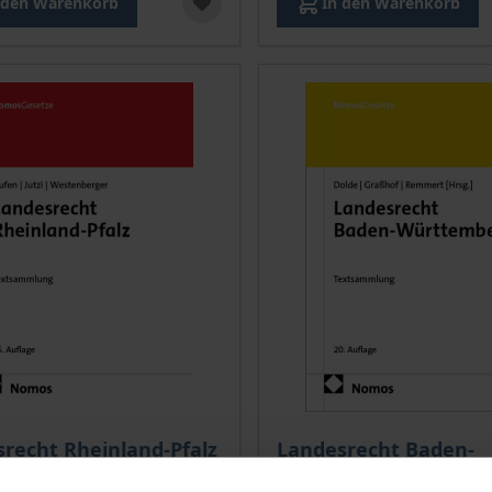
 den Warenkorb
In den Warenkorb
recht Rheinland-Pfalz
Landesrecht Baden-
Württemberg