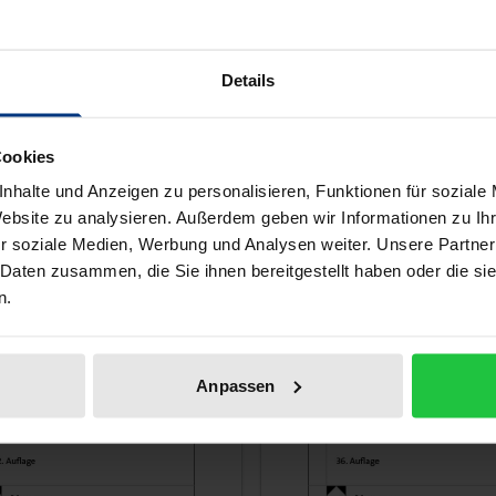
35. Auflage 2026
Nomos, 20. Auflage 2026
€
32,90 €
inkl. MwSt.
inkl. MwSt.
ca.
Details
 den Warenkorb
In den Warenkorb
Cookies
nhalte und Anzeigen zu personalisieren, Funktionen für soziale
Website zu analysieren. Außerdem geben wir Informationen zu I
r soziale Medien, Werbung und Analysen weiter. Unsere Partner
 Daten zusammen, die Sie ihnen bereitgestellt haben oder die s
n.
Anpassen