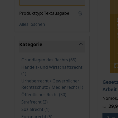
Produkttyp
Textausgabe
Alles löschen
Springe zu Produktliste
Kategorie
filter
verfügbare Produkte
Grundlagen des Rechts
(65
)
Handels- und Wirtschaftsrecht
verfügbare Produkte
(1
)
Urheberrecht / Gewerblicher
Gesetz
verfügbare Produ
Rechtsschutz / Medienrecht
(1
)
Arbeit
verfügbare Produkte
Öffentliches Recht
(30
)
Nomos, 
verfügbare Produkte
Strafrecht
(2
)
29,9
ca.
verfügbare Produkte
Sozialrecht
(1
)
verfügbare Produkte
Europarecht
(5
)