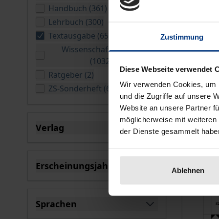
verfügbare Produkte
Handbuch
(
361
)
Nomos, 
verfügbare Produkte
Lehrbuch
(
300
)
32,90 
verfügbare Produkte
Textausgabe
(
65
)
Zustimmung
Filter ausgewählt
Wissenschaftsliteratur
In
verfügbare Produkte
(
10327
)
Diese Webseite verwendet 
verfügbare Produkte
Ratgeber
(
2
)
Wir verwenden Cookies, um I
verfügbare Produkte
ZS-Sonderheft
(
66
)
und die Zugriffe auf unsere 
Website an unsere Partner fü
möglicherweise mit weiteren
Verlag
der Dienste gesammelt habe
filter
Erscheinungsjahr
Ablehnen
filter
Sprachen
filter