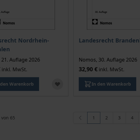
recht Nordrhein-
Landesrecht Branden
alen
21. Auflage 2026
Nomos, 30. Auflage 2026
€
32,90 €
inkl. MwSt.
inkl. MwSt.
 den Warenkorb
In den Warenkorb
von
65
1
2
3
4
Sie lesen gerade die S
Seite
Seite
Seit