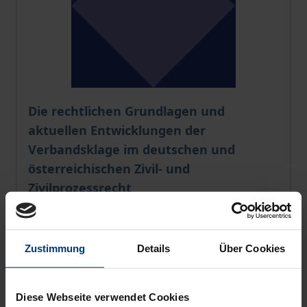
Die rechtlichen Grundlagen und
aktuellen Entwicklungen der
Verbandsklage im deutschen und
österreichischen Zivil- und
Zivilprozessrecht
Georg Olms Verlag, 1. Auflage 2022
32,00 €
inkl. MwSt.
Zustimmung
Details
Über Cookies
In den Warenkorb
Diese Webseite verwendet Cookies